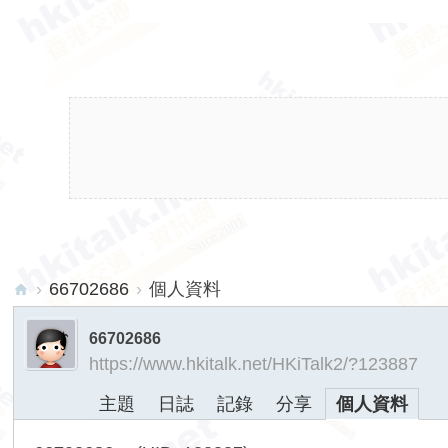
›
66702686
›
個人資料
hk
66702686
ita
https://www.hkitalk.net/HKiTalk2/?123887
lk.
主題
日誌
記錄
分享
個人資料
ne
t