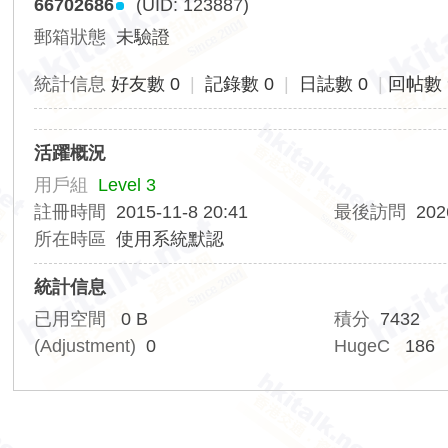
66702686
(UID: 123887)
香
郵箱狀態
未驗證
港
交
統計信息
好友數 0
|
記錄數 0
|
日誌數 0
|
回帖數 
通
資
活躍概況
訊
用戶組
Level 3
網
註冊時間
2015-11-8 20:41
最後訪問
202
所在時區
使用系統默認
統計信息
已用空間
0 B
積分
7432
(Adjustment)
0
HugeC
186