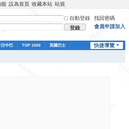
功能
設為首頁
收藏本站
站規
自動登錄
找回密碼
會員申請加入
登錄
快捷導覽
昔日中巴
TOP 1000
英國巴士
排行榜
日本鐵路