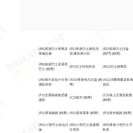
(B0)香港巴士車務及
(B1)香港巴士廣告消
(B2)香港巴士討論
車廂設備
息/廣告車行踪
[熱門]
[精華]
(B6)旅遊巴士及過境
(B7)巴士特別所見
(B11)巴士精華區
巴士
[精華]
(A6)相片及短片分享/
(A10)香港地方討論
[精
(A11)消費著數及飲
攝影技術
華]
資訊
(F1)交通路線集思建
(C3)海上交通及船隻
(C2)航空
[精華]
議區
[精華]
(R1)香港鐵路
[精華]
(R2)香港電車
[精華]
(R3)港外鐵路
[精華]
(M1)小型巴士綜合討
(M2)小型巴士多媒體
(M3)香港小型巴士字
論
分享區
軌表