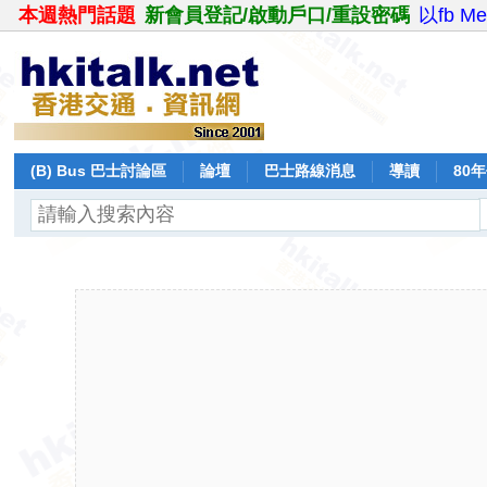
本週熱門話題
新會員登記/啟動戶口/重設密碼
以fb M
(B) Bus 巴士討論區
論壇
巴士路線消息
導讀
80
飛行報告
日誌
保留巴士
分享
記錄