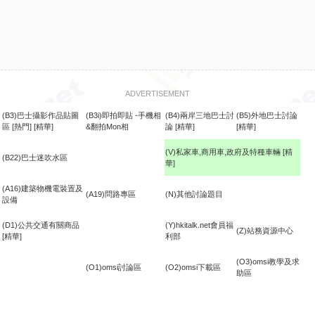
ADVERTISEMENT
(B3)巴士攝影作品貼圖
(B3i)即拍即貼 -手機相
(B4)兩岸三地巴士討
(B5)外地巴士討論
區
[熱門]
[精華]
&翻拍Mon相
論
[精華]
[精華]
(V)私家車,商用車,政府及特種車輛
[精
(B22)巴士迷吹水區
華]
食
(A16)建築物機電裝置及
(A19)問路專區
(N)其他討論題目
設備
(D1)公共交通有關商品
(Y)hkitalk.net會員福
(Z)站務資源中心
[精華]
利部
(O3)omsi教學及求
(O1)omsi討論區
(O2)omsi下載區
助區