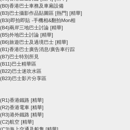
(B0)香港巴士車務及車廂設備
(B3)巴士攝影作品貼圖區
[熱門]
[精華]
(B3i)即拍即貼 -手機相&翻拍Mon相
(B4)兩岸三地巴士討論
[精華]
(B5)外地巴士討論
[精華]
(B6)旅遊巴士及過境巴士
[精華]
(B1)香港巴士廣告消息/廣告車行踪
(B7)巴士特別所見
(B11)巴士精華區
(B22)巴士迷吹水區
(B23)巴士影片分享區
(R1)香港鐵路
[精華]
(R2)香港電車
[精華]
(R3)港外鐵路
[精華]
(C2)航空
[精華]
(C3)海上交通及船隻
[精華]