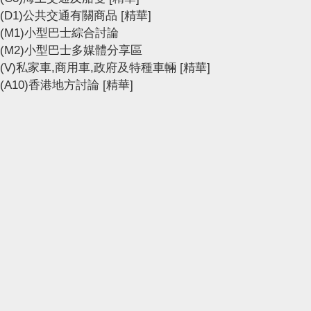
(D1)公共交通有關商品
[精華]
(M1)小型巴士綜合討論
(M2)小型巴士多媒體分享區
(V)私家車,商用車,政府及特種車輛
[精華]
(A10)香港地方討論
[精華]