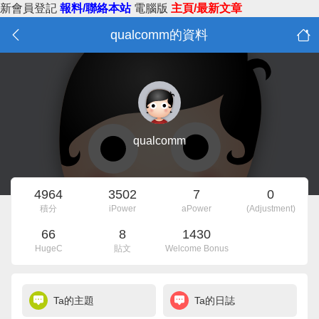
新會員登記
報料/聯絡本站
電腦版
主頁/最新文章
qualcomm的資料
qualcomm
4964
3502
7
0
積分
iPower
aPower
(Adjustment)
66
8
1430
HugeC
貼文
Welcome Bonus
Ta的主題
Ta的日誌