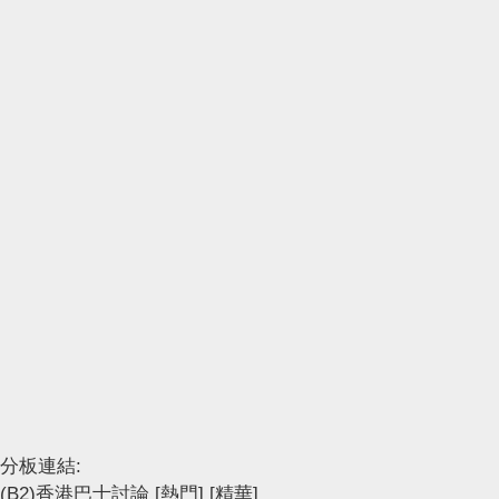
分板連結:
(B2)香港巴士討論
[熱門]
[精華]