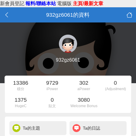
新會員登記
報料/聯絡本站
電腦版
主頁/最新文章
932gz6061的資料
932gz6061
13386
9729
302
0
積分
iPower
aPower
(Adjustment)
1375
0
3080
HugeC
貼文
Welcome Bonus
Ta的主題
Ta的日誌