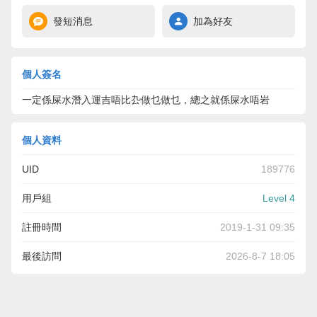
發短消息
加為好友
個人簽名
一定係屎水潛入運吉唔比厹做乜做乜，總之就係屎水唔岩
個人資料
UID
189776
用戶組
Level 4
註冊時間
2019-1-31 09:35
最後訪問
2026-8-7 18:05