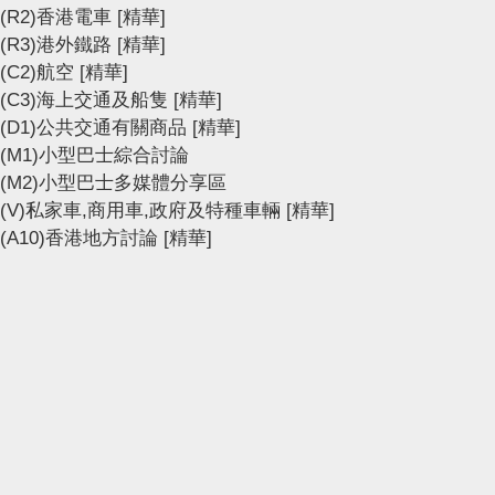
(R2)香港電車
[精華]
(R3)港外鐵路
[精華]
(C2)航空
[精華]
(C3)海上交通及船隻
[精華]
(D1)公共交通有關商品
[精華]
(M1)小型巴士綜合討論
(M2)小型巴士多媒體分享區
(V)私家車,商用車,政府及特種車輛
[精華]
(A10)香港地方討論
[精華]