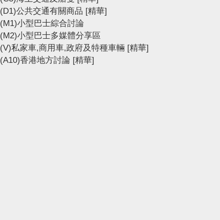
(D1)公共交通有關商品
[精華]
(M1)小型巴士綜合討論
(M2)小型巴士多媒體分享區
(V)私家車,商用車,政府及特種車輛
[精華]
(A10)香港地方討論
[精華]