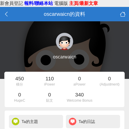
新會員登記
報料/聯絡本站
電腦版
主頁/最新文章
oscarwaicn的資料
oscarwaicn
450
110
0
0
積分
iPower
aPower
(Adjustment)
0
0
340
HugeC
貼文
Welcome Bonus
Ta的主題
Ta的日誌