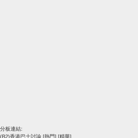
分板連結:
(B2)香港巴士討論
[熱門]
[精華]