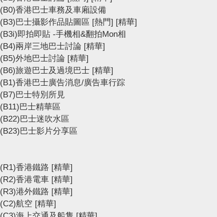
(B0)香港巴士車務及車廂設備
(B3)巴士攝影作品貼圖區
[熱門]
[精華]
(B3i)即拍即貼 -手機相&翻拍Mon相
(B4)兩岸三地巴士討論
[精華]
(B5)外地巴士討論
[精華]
(B6)旅遊巴士及過境巴士
[精華]
(B1)香港巴士廣告消息/廣告車行踪
(B7)巴士特別所見
(B11)巴士精華區
(B22)巴士迷吹水區
(B23)巴士影片分享區
(R1)香港鐵路
[精華]
(R2)香港電車
[精華]
(R3)港外鐵路
[精華]
(C2)航空
[精華]
(C3)海上交通及船隻
[精華]