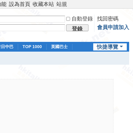
功能
設為首頁
收藏本站
站規
自動登錄
找回密碼
會員申請加入
登錄
快捷導覽
昔日中巴
TOP 1000
英國巴士
排行榜
日本鐵路