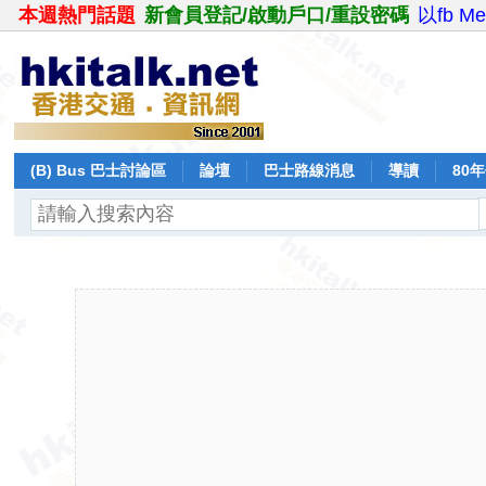
本週熱門話題
新會員登記/啟動戶口/重設密碼
以fb M
(B) Bus 巴士討論區
論壇
巴士路線消息
導讀
80
飛行報告
日誌
保留巴士
分享
記錄