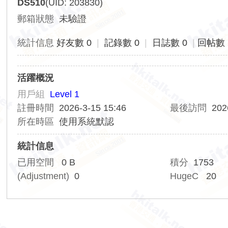
DS510
(UID: 203830)
香
郵箱狀態
未驗證
港
交
統計信息
好友數 0
|
記錄數 0
|
日誌數 0
|
回帖數 
通
資
活躍概況
訊
用戶組
Level 1
網
註冊時間
2026-3-15 15:46
最後訪問
202
所在時區
使用系統默認
統計信息
已用空間
0 B
積分
1753
(Adjustment)
0
HugeC
20