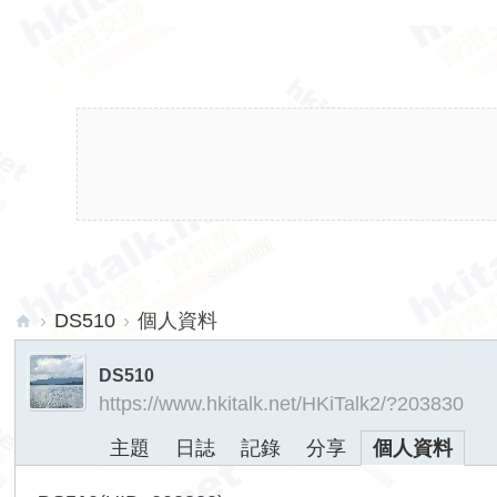
›
DS510
›
個人資料
hk
DS510
ita
https://www.hkitalk.net/HKiTalk2/?203830
lk.
主題
日誌
記錄
分享
個人資料
ne
t