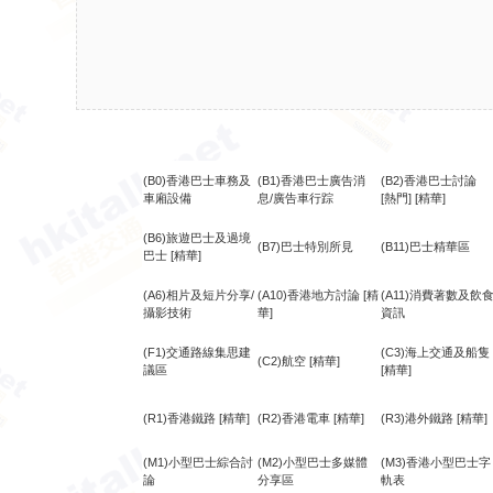
(B0)香港巴士車務及
(B1)香港巴士廣告消
(B2)香港巴士討論
車廂設備
息/廣告車行踪
[熱門]
[精華]
(B6)旅遊巴士及過境
(B7)巴士特別所見
(B11)巴士精華區
巴士
[精華]
(A6)相片及短片分享/
(A10)香港地方討論
[精
(A11)消費著數及飲
攝影技術
華]
資訊
(F1)交通路線集思建
(C3)海上交通及船隻
(C2)航空
[精華]
議區
[精華]
(R1)香港鐵路
[精華]
(R2)香港電車
[精華]
(R3)港外鐵路
[精華]
(M1)小型巴士綜合討
(M2)小型巴士多媒體
(M3)香港小型巴士字
論
分享區
軌表