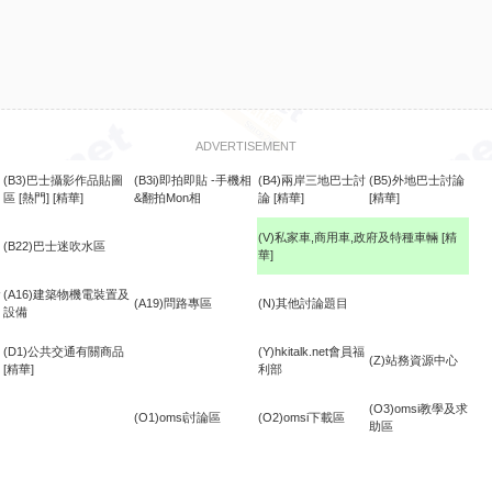
ADVERTISEMENT
(B3)巴士攝影作品貼圖
(B3i)即拍即貼 -手機相
(B4)兩岸三地巴士討
(B5)外地巴士討論
區
[熱門]
[精華]
&翻拍Mon相
論
[精華]
[精華]
(V)私家車,商用車,政府及特種車輛
[精
(B22)巴士迷吹水區
華]
食
(A16)建築物機電裝置及
(A19)問路專區
(N)其他討論題目
設備
(D1)公共交通有關商品
(Y)hkitalk.net會員福
(Z)站務資源中心
[精華]
利部
(O3)omsi教學及求
(O1)omsi討論區
(O2)omsi下載區
助區