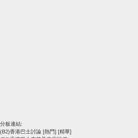
分板連結:
(B2)香港巴士討論
[熱門]
[精華]