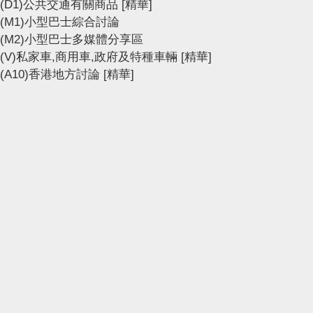
(D1)公共交通有關商品
[精華]
(M1)小型巴士綜合討論
(M2)小型巴士多媒體分享區
(V)私家車,商用車,政府及特種車輛
[精華]
(A10)香港地方討論
[精華]