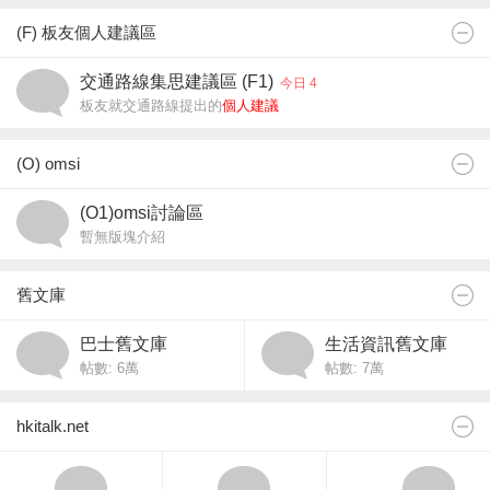
(F) 板友個人建議區
交通路線集思建議區 (F1)
今日 4
板友就交通路線提出的
個人建議
(O) omsi
(O1)omsi討論區
暫無版塊介紹
舊文庫
巴士舊文庫
生活資訊舊文庫
帖數:
6萬
帖數:
7萬
hkitalk.net