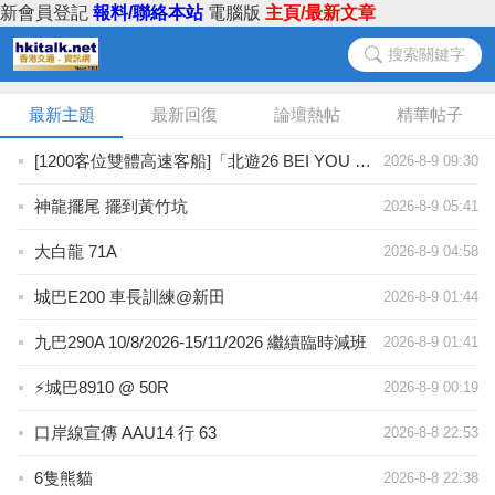
新會員登記
報料/聯絡本站
電腦版
主頁/最新文章
搜索關鍵字
最新主題
最新回復
論壇熱帖
精華帖子
[1200客位雙體高速客船]「北遊26 BEI YOU 26」北海出發
2026-8-9 09:30
神龍擺尾 擺到黃竹坑
2026-8-9 05:41
大白龍 71A
2026-8-9 04:58
城巴E200 車長訓練@新田
2026-8-9 01:44
九巴290A 10/8/2026-15/11/2026 繼續臨時減班
2026-8-9 01:41
⚡城巴8910 @ 50R
2026-8-9 00:19
口岸線宣傳 AAU14 行 63
2026-8-8 22:53
6隻熊貓
2026-8-8 22:38