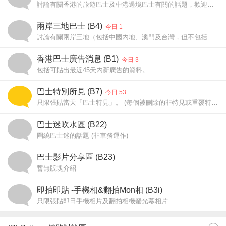
討論有關香港的旅遊巴士及中港過境巴士有關的話題，歡迎張貼短片或相片。[討論範圍不包括城巴及九鐵的非專利巴士]
兩岸三地巴士 (B4)
今日 1
討論有關兩岸三地（包括中國內地、澳門及台灣，但不包括香港）的巴士及無軌電車，包括文章及相片等。
香港巴士廣告消息 (B1)
今日 3
包括可貼出最近45天內新廣告的資料。
巴士特別所見 (B7)
今日 53
只限張貼當天「巴士特見」。 (每個被刪除的非特見或重覆特見扣50 iPower)
巴士迷吹水區 (B22)
圍繞巴士迷的話題 (非車務運作)
巴士影片分享區 (B23)
暫無版塊介紹
即拍即貼 -手機相&翻拍Mon相 (B3i)
只限張貼即日手機相片及翻拍相機螢光幕相片