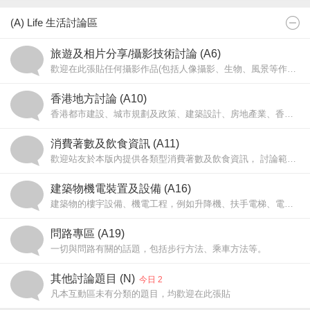
(A) Life 生活討論區
旅遊及相片分享/攝影技術討論 (A6)
歡迎在此張貼任何攝影作品(包括人像攝影、生物、風景等作品，作品必須由貼文者拍攝，但不包括交通工具相片及明星相片)，以及分享有關攝影技術的心得及疑難。
香港地方討論 (A10)
香港都市建設、城市規劃及政策、建築設計、房地產業、香港地理歷史、各區風貌及道路及天文氣象等、遠足路線查詢。
消費著數及飲食資訊 (A11)
歡迎站友於本版內提供各類型消費著數及飲食資訊， 討論範圍可包括香港、國內，海外各地以及互聯網。
建築物機電裝置及設備 (A16)
建築物的樓宇設備、機電工程，例如升降機、扶手電梯、電動行人道等。
問路專區 (A19)
一切與問路有關的話題，包括步行方法、乘車方法等。
其他討論題目 (N)
今日 2
凡本互動區未有分類的題目，均歡迎在此張貼
站務事宜請直接以電郵聯絡站長。