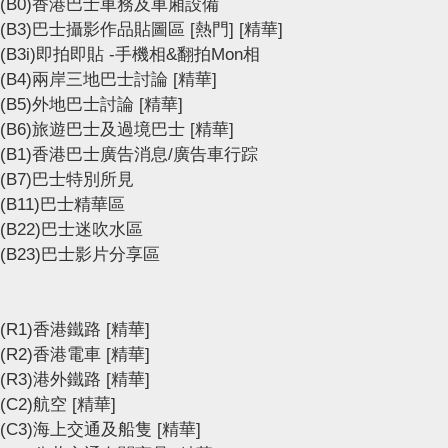
(B0)香港巴士車務及車廂設備
(B3)巴士攝影作品貼圖區
[熱門]
[精華]
(B3i)即拍即貼 -手機相&翻拍Mon相
(B4)兩岸三地巴士討論
[精華]
(B5)外地巴士討論
[精華]
(B6)旅遊巴士及過境巴士
[精華]
(B1)香港巴士廣告消息/廣告車行踪
(B7)巴士特別所見
(B11)巴士精華區
(B22)巴士迷吹水區
(B23)巴士影片分享區
(R1)香港鐵路
[精華]
(R2)香港電車
[精華]
(R3)港外鐵路
[精華]
(C2)航空
[精華]
(C3)海上交通及船隻
[精華]