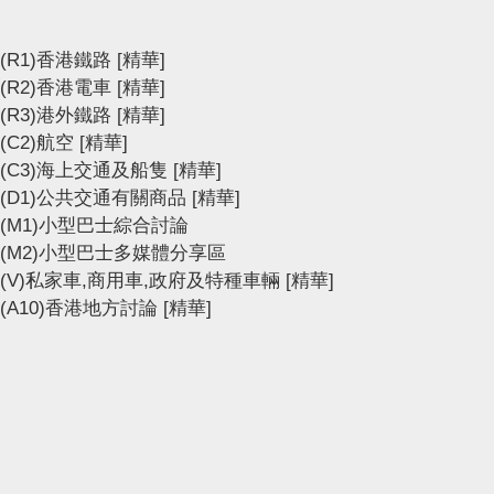
(R1)香港鐵路
[精華]
(R2)香港電車
[精華]
(R3)港外鐵路
[精華]
(C2)航空
[精華]
(C3)海上交通及船隻
[精華]
(D1)公共交通有關商品
[精華]
(M1)小型巴士綜合討論
(M2)小型巴士多媒體分享區
(V)私家車,商用車,政府及特種車輛
[精華]
(A10)香港地方討論
[精華]