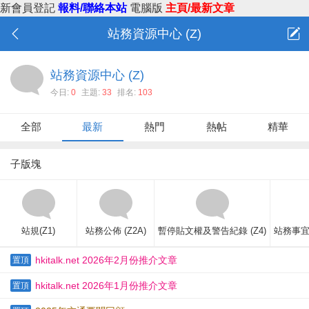
新會員登記
報料/聯絡本站
電腦版
主頁/最新文章
站務資源中心 (Z)
站務資源中心 (Z)
今日:
0
主題:
33
排名:
103
全部
最新
熱門
熱帖
精華
子版塊
站規(Z1)
站務公佈 (Z2A)
暫停貼文權及警告紀錄 (Z4)
站務事宜
hkitalk.net 2026年2月份推介文章
置頂
hkitalk.net 2026年1月份推介文章
置頂