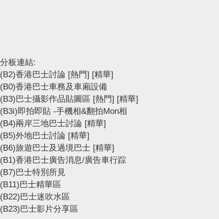
分板連結:
(B2)香港巴士討論
[熱門]
[精華]
(B0)香港巴士車務及車廂設備
(B3)巴士攝影作品貼圖區
[熱門]
[精華]
(B3i)即拍即貼 -手機相&翻拍Mon相
(B4)兩岸三地巴士討論
[精華]
(B5)外地巴士討論
[精華]
(B6)旅遊巴士及過境巴士
[精華]
(B1)香港巴士廣告消息/廣告車行踪
(B7)巴士特別所見
(B11)巴士精華區
(B22)巴士迷吹水區
(B23)巴士影片分享區