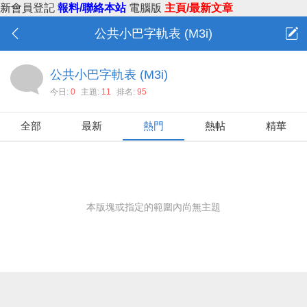
新會員登記
報料/聯絡本站
電腦版
主頁/最新文章
公共小巴字軌表 (M3i)
公共小巴字軌表 (M3i)
今日:
0
主題:
11
排名:
95
全部
最新
熱門
熱帖
精華
本版塊或指定的範圍內尚無主題