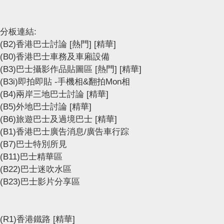
分板連結:
(B2)香港巴士討論
[熱門]
[精華]
(B0)香港巴士車務及車廂設備
(B3)巴士攝影作品貼圖區
[熱門]
[精華]
(B3i)即拍即貼 -手機相&翻拍Mon相
(B4)兩岸三地巴士討論
[精華]
(B5)外地巴士討論
[精華]
(B6)旅遊巴士及過境巴士
[精華]
(B1)香港巴士廣告消息/廣告車行踪
(B7)巴士特別所見
(B11)巴士精華區
(B22)巴士迷吹水區
(B23)巴士影片分享區
(R1)香港鐵路
[精華]