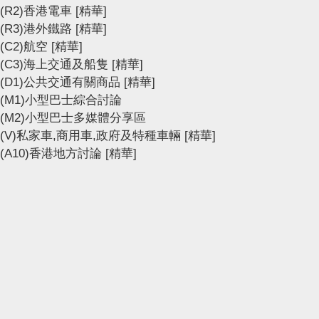
(R2)香港電車
[精華]
(R3)港外鐵路
[精華]
(C2)航空
[精華]
(C3)海上交通及船隻
[精華]
(D1)公共交通有關商品
[精華]
(M1)小型巴士綜合討論
(M2)小型巴士多媒體分享區
(V)私家車,商用車,政府及特種車輛
[精華]
(A10)香港地方討論
[精華]