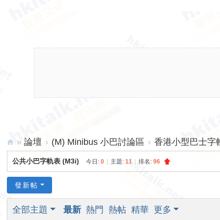
»
論壇
›
(M) Minibus 小巴討論區
›
香港小型巴士字軌表
hk
公共小巴字軌表 (M3i)
今日:
0
|
主題:
11
|
排名:
96
ita
lk.
發新帖
ne
全部主題
最新
熱門
熱帖
精華
更多
t