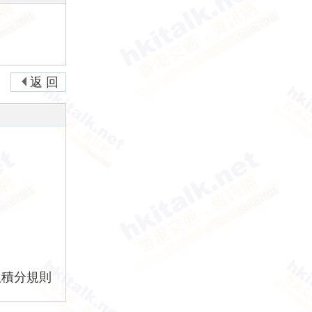
返 回
版積分規則