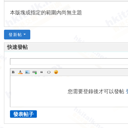
香
本版塊或指定的範圍內尚無主題
港
交
通
發新帖
資
訊
快速發帖
網
您需要登錄後才可以發帖
發表帖子