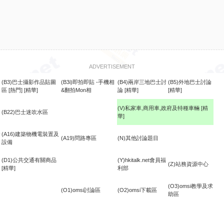
ADVERTISEMENT
(B3)巴士攝影作品貼圖
(B3i)即拍即貼 -手機相
(B4)兩岸三地巴士討
(B5)外地巴士討論
區
[熱門]
[精華]
&翻拍Mon相
論
[精華]
[精華]
(V)私家車,商用車,政府及特種車輛
[精
(B22)巴士迷吹水區
華]
食
(A16)建築物機電裝置及
(A19)問路專區
(N)其他討論題目
設備
(D1)公共交通有關商品
(Y)hkitalk.net會員福
(Z)站務資源中心
[精華]
利部
(O3)omsi教學及求
(O1)omsi討論區
(O2)omsi下載區
助區