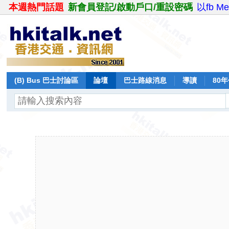
本週熱門話題
新會員登記/啟動戶口/重設密碼
以fb M
(B) Bus 巴士討論區
論壇
巴士路線消息
導讀
80
飛行報告
日誌
保留巴士
分享
記錄