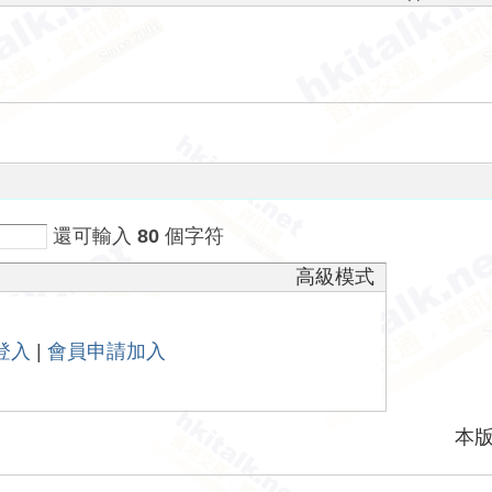
還可輸入
80
個字符
高級模式
登入
|
會員申請加入
本