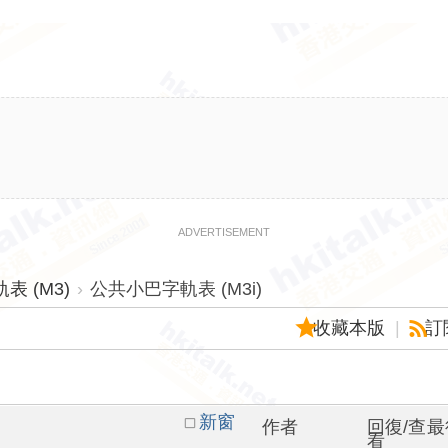
ADVERTISEMENT
 (M3)
›
公共小巴字軌表 (M3i)
收藏本版
|
訂
新窗
作者
回復/查
最
看