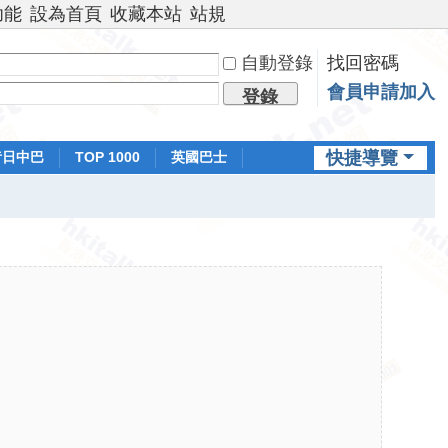
功能
設為首頁
收藏本站
站規
自動登錄
找回密碼
會員申請加入
登錄
快捷導覽
昔日中巴
TOP 1000
英國巴士
排行榜
日本鐵路