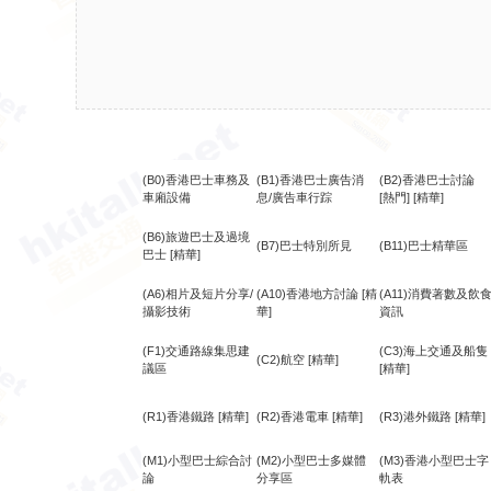
(B0)香港巴士車務及
(B1)香港巴士廣告消
(B2)香港巴士討論
車廂設備
息/廣告車行踪
[熱門]
[精華]
(B6)旅遊巴士及過境
(B7)巴士特別所見
(B11)巴士精華區
巴士
[精華]
(A6)相片及短片分享/
(A10)香港地方討論
[精
(A11)消費著數及飲
攝影技術
華]
資訊
(F1)交通路線集思建
(C3)海上交通及船隻
(C2)航空
[精華]
議區
[精華]
(R1)香港鐵路
[精華]
(R2)香港電車
[精華]
(R3)港外鐵路
[精華]
(M1)小型巴士綜合討
(M2)小型巴士多媒體
(M3)香港小型巴士字
論
分享區
軌表