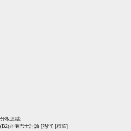
分板連結:
(B2)香港巴士討論
[熱門]
[精華]