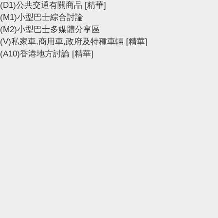
(D1)公共交通有關商品
[精華]
(M1)小型巴士綜合討論
(M2)小型巴士多媒體分享區
(V)私家車,商用車,政府及特種車輛
[精華]
(A10)香港地方討論
[精華]