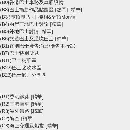
(B0)香港巴士車務及車廂設備
(B3)巴士攝影作品貼圖區
[熱門]
[精華]
(B3i)即拍即貼 -手機相&翻拍Mon相
(B4)兩岸三地巴士討論
[精華]
(B5)外地巴士討論
[精華]
(B6)旅遊巴士及過境巴士
[精華]
(B1)香港巴士廣告消息/廣告車行踪
(B7)巴士特別所見
(B11)巴士精華區
(B22)巴士迷吹水區
(B23)巴士影片分享區
(R1)香港鐵路
[精華]
(R2)香港電車
[精華]
(R3)港外鐵路
[精華]
(C2)航空
[精華]
(C3)海上交通及船隻
[精華]