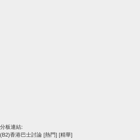
分板連結:
(B2)香港巴士討論
[熱門]
[精華]