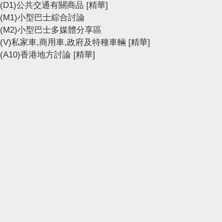
(D1)公共交通有關商品
[精華]
(M1)小型巴士綜合討論
(M2)小型巴士多媒體分享區
(V)私家車,商用車,政府及特種車輛
[精華]
(A10)香港地方討論
[精華]