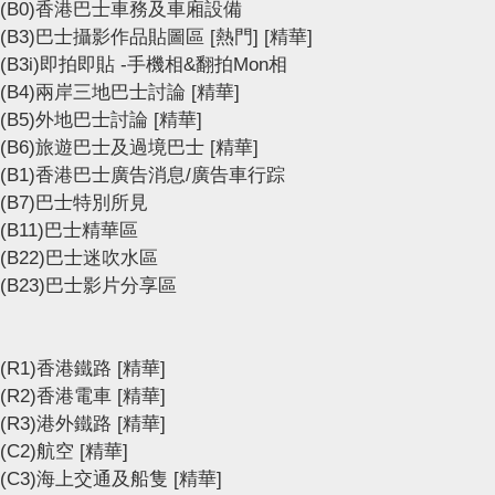
(B0)香港巴士車務及車廂設備
(B3)巴士攝影作品貼圖區
[熱門]
[精華]
(B3i)即拍即貼 -手機相&翻拍Mon相
(B4)兩岸三地巴士討論
[精華]
(B5)外地巴士討論
[精華]
(B6)旅遊巴士及過境巴士
[精華]
(B1)香港巴士廣告消息/廣告車行踪
(B7)巴士特別所見
(B11)巴士精華區
(B22)巴士迷吹水區
(B23)巴士影片分享區
(R1)香港鐵路
[精華]
(R2)香港電車
[精華]
(R3)港外鐵路
[精華]
(C2)航空
[精華]
(C3)海上交通及船隻
[精華]