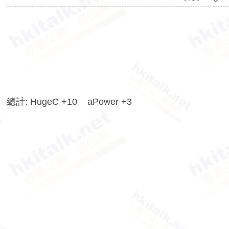
香
港
交
通
資
訊
網
總計: HugeC +10 aPower +3