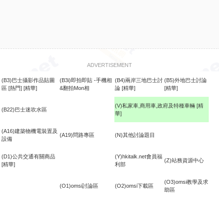
ADVERTISEMENT
(B3)巴士攝影作品貼圖
(B3i)即拍即貼 -手機相
(B4)兩岸三地巴士討
(B5)外地巴士討論
區
[熱門]
[精華]
&翻拍Mon相
論
[精華]
[精華]
(V)私家車,商用車,政府及特種車輛
[精
(B22)巴士迷吹水區
華]
食
(A16)建築物機電裝置及
(A19)問路專區
(N)其他討論題目
設備
(D1)公共交通有關商品
(Y)hkitalk.net會員福
(Z)站務資源中心
[精華]
利部
(O3)omsi教學及求
(O1)omsi討論區
(O2)omsi下載區
助區