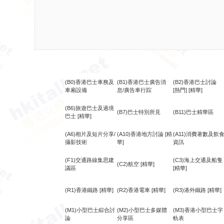
(B0)香港巴士車務及
(B1)香港巴士廣告消
(B2)香港巴士討論
車廂設備
息/廣告車行踪
[熱門]
[精華]
(B6)旅遊巴士及過境
(B7)巴士特別所見
(B11)巴士精華區
巴士
[精華]
(A6)相片及短片分享/
(A10)香港地方討論
[精
(A11)消費著數及飲
攝影技術
華]
資訊
(F1)交通路線集思建
(C3)海上交通及船隻
(C2)航空
[精華]
議區
[精華]
(R1)香港鐵路
[精華]
(R2)香港電車
[精華]
(R3)港外鐵路
[精華]
(M1)小型巴士綜合討
(M2)小型巴士多媒體
(M3)香港小型巴士字
論
分享區
軌表