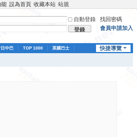
功能
設為首頁
收藏本站
站規
自動登錄
找回密碼
會員申請加入
登錄
快捷導覽
昔日中巴
TOP 1000
英國巴士
排行榜
日本鐵路