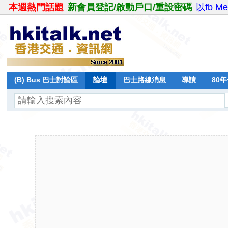
本週熱門話題
新會員登記/啟動戶口/重設密碼
以fb M
(B) Bus 巴士討論區
論壇
巴士路線消息
導讀
80
飛行報告
日誌
保留巴士
分享
記錄