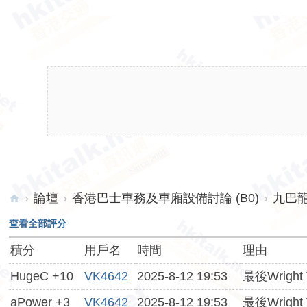
›
論壇
›
香港巴士車務及車廂設備討論 (B0)
›
九巴
hk
查看全部評分
ita
積分
用戶名
時間
理由
lk.
HugeC +10
VK4642
2025-8-12 19:53
最後Wrigh
ne
t
aPower +3
VK4642
2025-8-12 19:53
最後Wrigh