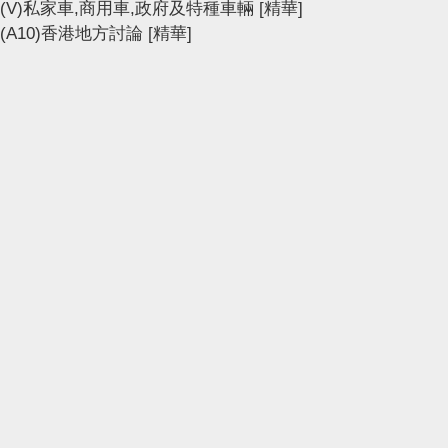
(V)私家車,商用車,政府及特種車輛
[精華]
(A10)香港地方討論
[精華]