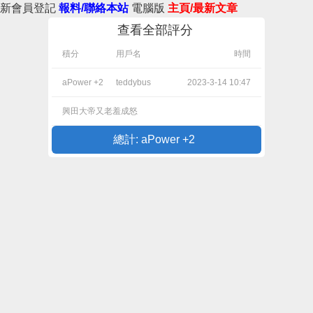
新會員登記
報料/聯絡本站
電腦版
主頁/最新文章
查看全部評分
積分
用戶名
時間
aPower +2
teddybus
2023-3-14 10:47
興田大帝又老羞成怒
總計: aPower +2