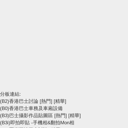
分板連結:
(B2)香港巴士討論
[熱門]
[精華]
(B0)香港巴士車務及車廂設備
(B3)巴士攝影作品貼圖區
[熱門]
[精華]
(B3i)即拍即貼 -手機相&翻拍Mon相