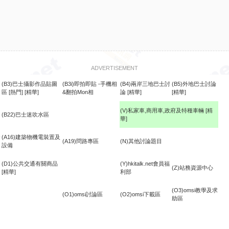
ADVERTISEMENT
(B3)巴士攝影作品貼圖
(B3i)即拍即貼 -手機相
(B4)兩岸三地巴士討
(B5)外地巴士討論
區
[熱門]
[精華]
&翻拍Mon相
論
[精華]
[精華]
(V)私家車,商用車,政府及特種車輛
[精
(B22)巴士迷吹水區
華]
食
(A16)建築物機電裝置及
(A19)問路專區
(N)其他討論題目
設備
(D1)公共交通有關商品
(Y)hkitalk.net會員福
(Z)站務資源中心
[精華]
利部
(O3)omsi教學及求
(O1)omsi討論區
(O2)omsi下載區
助區