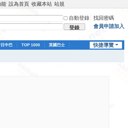
功能
設為首頁
收藏本站
站規
自動登錄
找回密碼
會員申請加入
登錄
快捷導覽
昔日中巴
TOP 1000
英國巴士
排行榜
日本鐵路