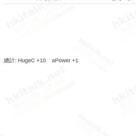
香
港
交
通
資
訊
網
總計: HugeC +10 aPower +1