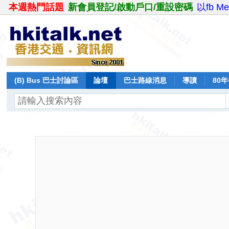
本週熱門話題
新會員登記/啟動戶口/重設密碼
以fb M
(B) Bus 巴士討論區
論壇
巴士路線消息
導讀
80
飛行報告
日誌
保留巴士
分享
記錄