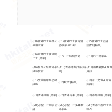
(B0)香港巴士車務及
(B1)香港巴士廣告消
(B2)香港巴士討論
車廂設備
息/廣告車行踪
[熱門]
[精華]
(B6)旅遊巴士及過境
(B7)巴士特別所見
(B11)巴士精華區
巴士
[精華]
(A6)相片及短片分享/
(A10)香港地方討論
[精
(A11)消費著數及飲
攝影技術
華]
資訊
(F1)交通路線集思建
(C3)海上交通及船隻
(C2)航空
[精華]
議區
[精華]
(R1)香港鐵路
[精華]
(R2)香港電車
[精華]
(R3)港外鐵路
[精華]
(M1)小型巴士綜合討
(M2)小型巴士多媒體
(M3)香港小型巴士字
論
分享區
軌表