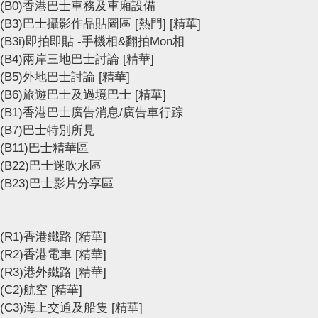
(B0)香港巴士車務及車廂設備
(B3)巴士攝影作品貼圖區
[熱門]
[精華]
(B3i)即拍即貼 -手機相&翻拍Mon相
(B4)兩岸三地巴士討論
[精華]
(B5)外地巴士討論
[精華]
(B6)旅遊巴士及過境巴士
[精華]
(B1)香港巴士廣告消息/廣告車行踪
(B7)巴士特別所見
(B11)巴士精華區
(B22)巴士迷吹水區
(B23)巴士影片分享區
(R1)香港鐵路
[精華]
(R2)香港電車
[精華]
(R3)港外鐵路
[精華]
(C2)航空
[精華]
(C3)海上交通及船隻
[精華]