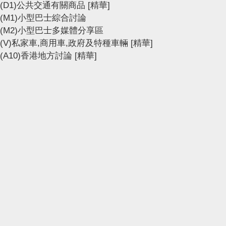
(D1)公共交通有關商品
[精華]
(M1)小型巴士綜合討論
(M2)小型巴士多媒體分享區
(V)私家車,商用車,政府及特種車輛
[精華]
(A10)香港地方討論
[精華]