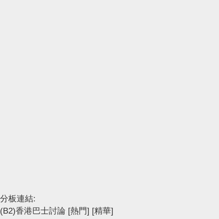
分板連結:
(B2)香港巴士討論
[熱門]
[精華]