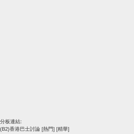
分板連結:
(B2)香港巴士討論
[熱門]
[精華]