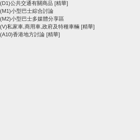
(D1)公共交通有關商品
[精華]
(M1)小型巴士綜合討論
(M2)小型巴士多媒體分享區
(V)私家車,商用車,政府及特種車輛
[精華]
(A10)香港地方討論
[精華]