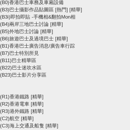
(B0)香港巴士車務及車廂設備
(B3)巴士攝影作品貼圖區
[熱門]
[精華]
(B3i)即拍即貼 -手機相&翻拍Mon相
(B4)兩岸三地巴士討論
[精華]
(B5)外地巴士討論
[精華]
(B6)旅遊巴士及過境巴士
[精華]
(B1)香港巴士廣告消息/廣告車行踪
(B7)巴士特別所見
(B11)巴士精華區
(B22)巴士迷吹水區
(B23)巴士影片分享區
(R1)香港鐵路
[精華]
(R2)香港電車
[精華]
(R3)港外鐵路
[精華]
(C2)航空
[精華]
(C3)海上交通及船隻
[精華]