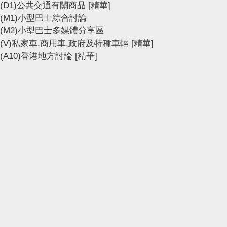
(D1)公共交通有關商品
[精華]
(M1)小型巴士綜合討論
(M2)小型巴士多媒體分享區
(V)私家車,商用車,政府及特種車輛
[精華]
(A10)香港地方討論
[精華]