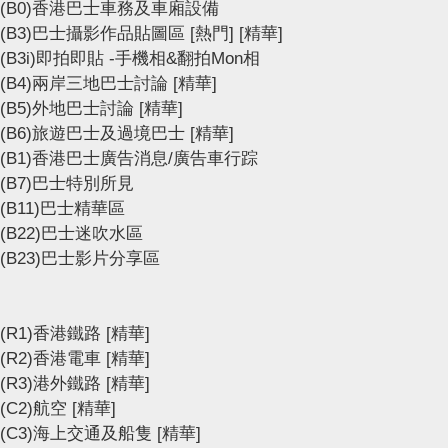
(B0)香港巴士車務及車廂設備
(B3)巴士攝影作品貼圖區
[熱門]
[精華]
(B3i)即拍即貼 -手機相&翻拍Mon相
(B4)兩岸三地巴士討論
[精華]
(B5)外地巴士討論
[精華]
(B6)旅遊巴士及過境巴士
[精華]
(B1)香港巴士廣告消息/廣告車行踪
(B7)巴士特別所見
(B11)巴士精華區
(B22)巴士迷吹水區
(B23)巴士影片分享區
(R1)香港鐵路
[精華]
(R2)香港電車
[精華]
(R3)港外鐵路
[精華]
(C2)航空
[精華]
(C3)海上交通及船隻
[精華]