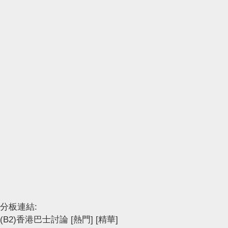
分板連結:
(B2)香港巴士討論
[熱門]
[精華]