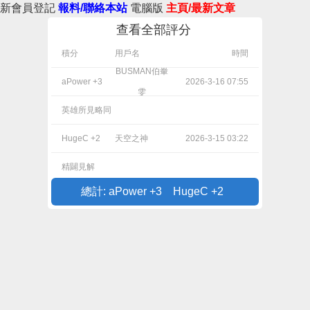
新會員登記
報料/聯絡本站
電腦版
主頁/最新文章
查看全部評分
積分
用戶名
時間
BUSMAN伯輋
aPower +3
2026-3-16 07:55
雯
英雄所見略同
HugeC +2
天空之神
2026-3-15 03:22
精闢見解
總計: aPower +3 HugeC +2