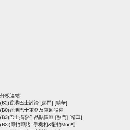
分板連結:
(B2)香港巴士討論
[熱門]
[精華]
(B0)香港巴士車務及車廂設備
(B3)巴士攝影作品貼圖區
[熱門]
[精華]
(B3i)即拍即貼 -手機相&翻拍Mon相