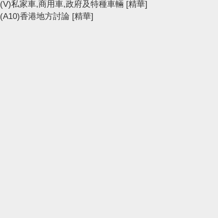
(V)私家車,商用車,政府及特種車輛
[精華]
(A10)香港地方討論
[精華]