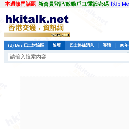
本週熱門話題
新會員登記/啟動戶口/重設密碼
以fb M
(B) Bus 巴士討論區
論壇
巴士路線消息
導讀
80
飛行報告
日誌
保留巴士
分享
記錄