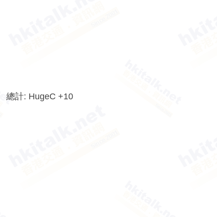
香
港
交
通
資
訊
網
總計: HugeC +10