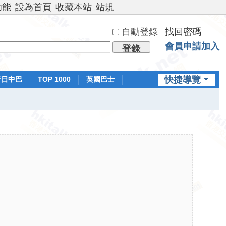
功能
設為首頁
收藏本站
站規
自動登錄
找回密碼
會員申請加入
登錄
快捷導覽
昔日中巴
TOP 1000
英國巴士
排行榜
日本鐵路