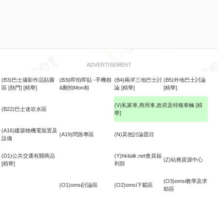
ADVERTISEMENT
(B3)巴士攝影作品貼圖
(B3i)即拍即貼 -手機相
(B4)兩岸三地巴士討
(B5)外地巴士討論
區
[熱門]
[精華]
&翻拍Mon相
論
[精華]
[精華]
(V)私家車,商用車,政府及特種車輛
[精
(B22)巴士迷吹水區
華]
食
(A16)建築物機電裝置及
(A19)問路專區
(N)其他討論題目
設備
(D1)公共交通有關商品
(Y)hkitalk.net會員福
(Z)站務資源中心
[精華]
利部
(O3)omsi教學及求
(O1)omsi討論區
(O2)omsi下載區
助區