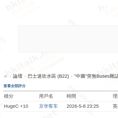
›
論壇
›
巴士迷吹水區 (B22)
›
"中圖"突無Buses雜
hk
查看全部評分
ita
積分
用戶名
時間
理
lk.
HugeC +10
京华客车
2026-5-8 23:25
英
ne
t