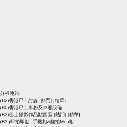
分板連結:
(B2)香港巴士討論
[熱門]
[精華]
(B0)香港巴士車務及車廂設備
(B3)巴士攝影作品貼圖區
[熱門]
[精華]
(B3i)即拍即貼 -手機相&翻拍Mon相