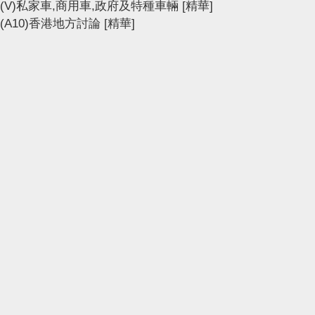
(V)私家車,商用車,政府及特種車輛
[精華]
(A10)香港地方討論
[精華]