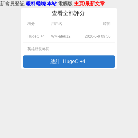
新會員登記
報料/聯絡本站
電腦版
主頁/最新文章
查看全部評分
積分
用戶名
時間
HugeC +4
WM-ateu12
2026-5-9 09:56
英雄所見略同
總計: HugeC +4