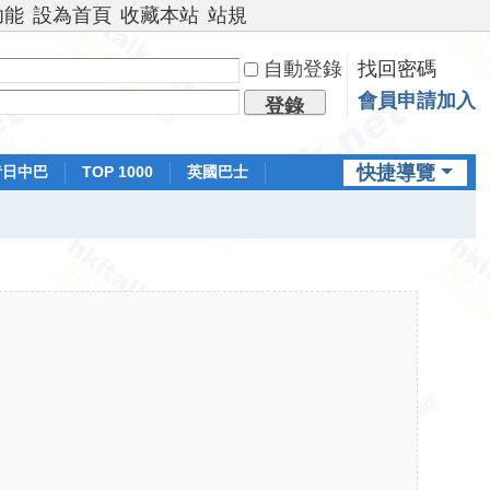
功能
設為首頁
收藏本站
站規
自動登錄
找回密碼
會員申請加入
登錄
快捷導覽
昔日中巴
TOP 1000
英國巴士
排行榜
日本鐵路