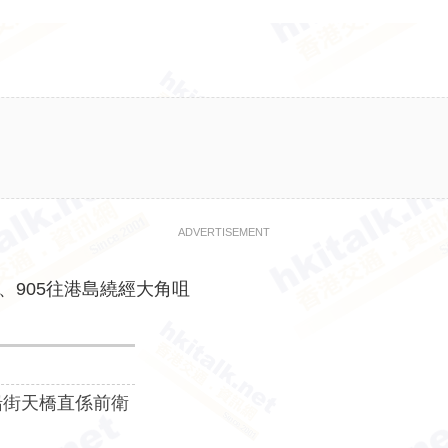
ADVERTISEMENT
、905往港島繞經大角咀
船街天橋直係前衛