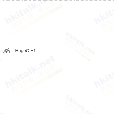
香
港
交
通
資
訊
網
總計: HugeC +1