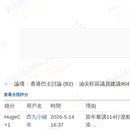
›
論壇
›
香港巴士討論 (B2)
›
油尖旺區議員建議904
hk
查看全部評分
ita
積分
用戶名
時間
理由
lk.
HugeC
西九小確
2026-5-14
當年黎講114行渡
ne
+1
幸
16:37
添 ...
t