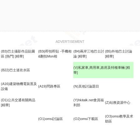
ADVERTISEMENT
(B3)巴士攝影作品貼圖
(B3i)即拍即貼 -手機相
(B4)兩岸三地巴士討
(B5)外地巴士討論
區
[熱門]
[精華]
&翻拍Mon相
論
[精華]
[精華]
(V)私家車,商用車,政府及特種車輛
[精
(B22)巴士迷吹水區
華]
食
(A16)建築物機電裝置及
(A19)問路專區
(N)其他討論題目
設備
(D1)公共交通有關商品
(Y)hkitalk.net會員福
(Z)站務資源中心
[精華]
利部
(O3)omsi教學及求
(O1)omsi討論區
(O2)omsi下載區
助區