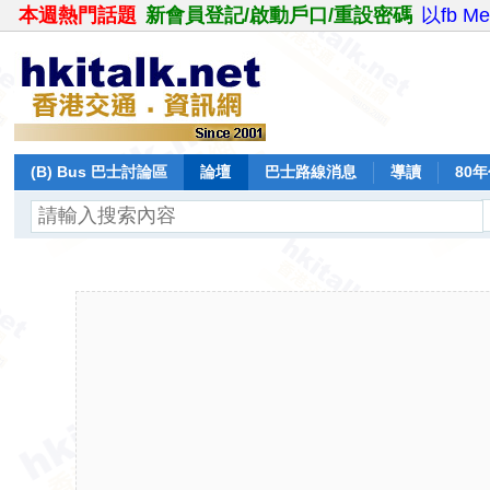
本週熱門話題
新會員登記/啟動戶口/重設密碼
以fb M
(B) Bus 巴士討論區
論壇
巴士路線消息
導讀
80
飛行報告
日誌
保留巴士
分享
記錄