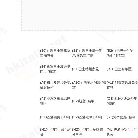
(B0)香港巴士車務及
(B1)香港巴士廣告消
(B2)香港巴士討論
車廂設備
息/廣告車行踪
[熱門]
[精華]
(B6)旅遊巴士及過境
(B7)巴士特別所見
(B11)巴士精華區
巴士
[精華]
(A6)相片及短片分享/
(A10)香港地方討論
[精
(A11)消費著數及飲
攝影技術
華]
資訊
(F1)交通路線集思建
(C3)海上交通及船隻
(C2)航空
[精華]
議區
[精華]
(R1)香港鐵路
[精華]
(R2)香港電車
[精華]
(R3)港外鐵路
[精華]
(M1)小型巴士綜合討
(M2)小型巴士多媒體
(M3)香港小型巴士字
論
分享區
軌表