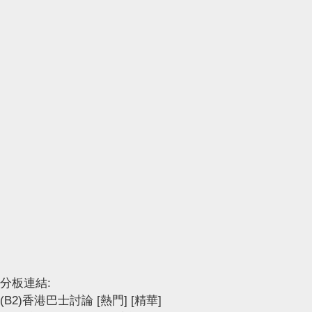
分板連結:
(B2)香港巴士討論
[熱門]
[精華]