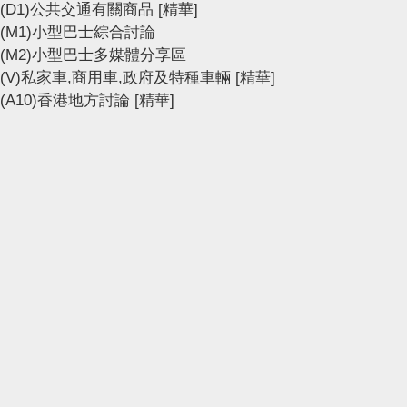
(D1)公共交通有關商品
[精華]
(M1)小型巴士綜合討論
(M2)小型巴士多媒體分享區
(V)私家車,商用車,政府及特種車輛
[精華]
(A10)香港地方討論
[精華]