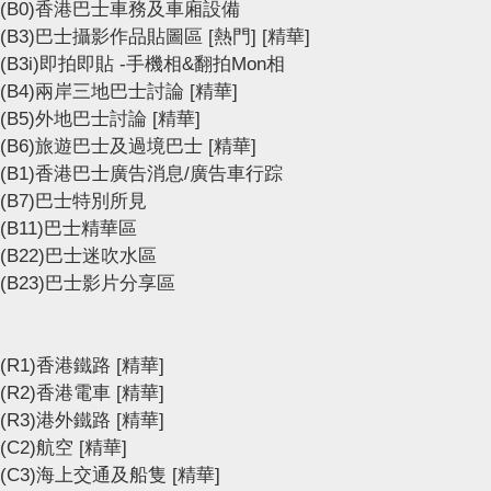
(B0)香港巴士車務及車廂設備
(B3)巴士攝影作品貼圖區
[熱門]
[精華]
(B3i)即拍即貼 -手機相&翻拍Mon相
(B4)兩岸三地巴士討論
[精華]
(B5)外地巴士討論
[精華]
(B6)旅遊巴士及過境巴士
[精華]
(B1)香港巴士廣告消息/廣告車行踪
(B7)巴士特別所見
(B11)巴士精華區
(B22)巴士迷吹水區
(B23)巴士影片分享區
(R1)香港鐵路
[精華]
(R2)香港電車
[精華]
(R3)港外鐵路
[精華]
(C2)航空
[精華]
(C3)海上交通及船隻
[精華]