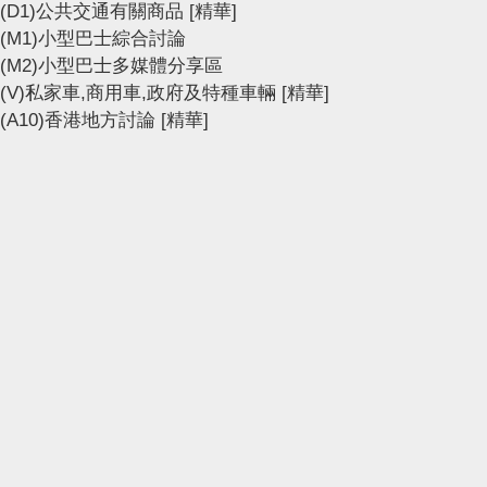
(D1)公共交通有關商品
[精華]
(M1)小型巴士綜合討論
(M2)小型巴士多媒體分享區
(V)私家車,商用車,政府及特種車輛
[精華]
(A10)香港地方討論
[精華]