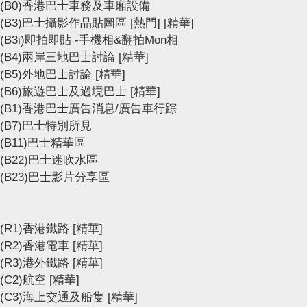
(B0)香港巴士車務及車廂設備
(B3)巴士攝影作品貼圖區
[熱門]
[精華]
(B3i)即拍即貼 -手機相&翻拍Mon相
(B4)兩岸三地巴士討論
[精華]
(B5)外地巴士討論
[精華]
(B6)旅遊巴士及過境巴士
[精華]
(B1)香港巴士廣告消息/廣告車行踪
(B7)巴士特別所見
(B11)巴士精華區
(B22)巴士迷吹水區
(B23)巴士影片分享區
(R1)香港鐵路
[精華]
(R2)香港電車
[精華]
(R3)港外鐵路
[精華]
(C2)航空
[精華]
(C3)海上交通及船隻
[精華]