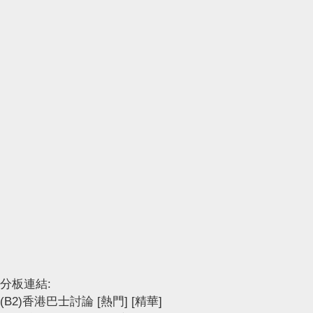
分板連結:
(B2)香港巴士討論
[熱門]
[精華]