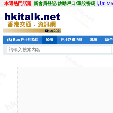
本週熱門話題
新會員登記/啟動戶口/重設密碼
以fb M
(B) Bus 巴士討論區
論壇
巴士路線消息
導讀
80
飛行報告
日誌
保留巴士
分享
記錄