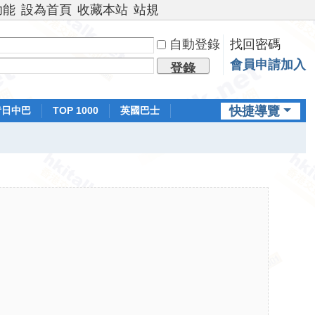
功能
設為首頁
收藏本站
站規
自動登錄
找回密碼
會員申請加入
登錄
快捷導覽
昔日中巴
TOP 1000
英國巴士
排行榜
日本鐵路