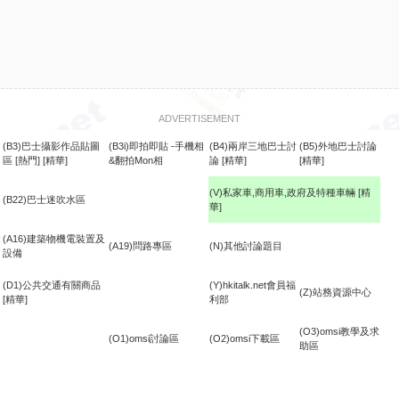
ADVERTISEMENT
(B3)巴士攝影作品貼圖
(B3i)即拍即貼 -手機相
(B4)兩岸三地巴士討
(B5)外地巴士討論
區
[熱門]
[精華]
&翻拍Mon相
論
[精華]
[精華]
(V)私家車,商用車,政府及特種車輛
[精
(B22)巴士迷吹水區
華]
食
(A16)建築物機電裝置及
(A19)問路專區
(N)其他討論題目
設備
(D1)公共交通有關商品
(Y)hkitalk.net會員福
(Z)站務資源中心
[精華]
利部
(O3)omsi教學及求
(O1)omsi討論區
(O2)omsi下載區
助區