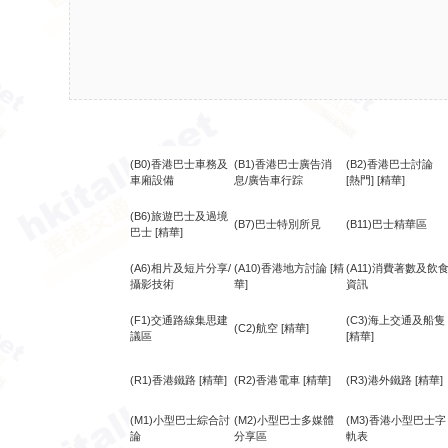
(B0)香港巴士車務及
(B1)香港巴士廣告消
(B2)香港巴士討論
車廂設備
息/廣告車行踪
[熱門]
[精華]
(B6)旅遊巴士及過境
(B7)巴士特別所見
(B11)巴士精華區
巴士
[精華]
(A6)相片及短片分享/
(A10)香港地方討論
[精
(A11)消費著數及飲
攝影技術
華]
資訊
(F1)交通路線集思建
(C3)海上交通及船隻
(C2)航空
[精華]
議區
[精華]
(R1)香港鐵路
[精華]
(R2)香港電車
[精華]
(R3)港外鐵路
[精華]
(M1)小型巴士綜合討
(M2)小型巴士多媒體
(M3)香港小型巴士字
論
分享區
軌表