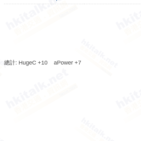
香
港
交
通
資
訊
網
總計: HugeC +10 aPower +7