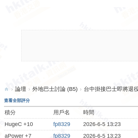
›
論壇
›
外地巴士討論 (B5)
›
台中掛接巴士即將退
hk
查看全部評分
ita
積分
用戶名
時間
lk.
HugeC +10
fp8329
2026-6-5 13:23
ne
t
aPower +7
fp8329
2026-6-5 13:23