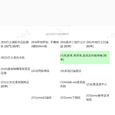
ADVERTISEMENT
(B3)巴士攝影作品貼圖
(B3i)即拍即貼 -手機相
(B4)兩岸三地巴士討
(B5)外地巴士討論
區
[熱門]
[精華]
&翻拍Mon相
論
[精華]
[精華]
(V)私家車,商用車,政府及特種車輛
[精
(B22)巴士迷吹水區
華]
食
(A16)建築物機電裝置及
(A19)問路專區
(N)其他討論題目
設備
(D1)公共交通有關商品
(Y)hkitalk.net會員福
(Z)站務資源中心
[精華]
利部
(O3)omsi教學及求
(O1)omsi討論區
(O2)omsi下載區
助區