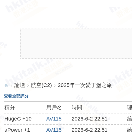
›
論壇
›
航空(C2)
›
2025年一次愛丁堡之旅
hk
查看全部評分
ita
積分
用戶名
時間
lk.
HugeC +10
AV115
2026-6-2 22:51
給
ne
t
aPower +1
AV115
2026-6-2 22:51
給