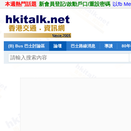
本週熱門話題
新會員登記/啟動戶口/重設密碼
以fb M
(B) Bus 巴士討論區
論壇
巴士路線消息
導讀
80
飛行報告
日誌
保留巴士
分享
記錄