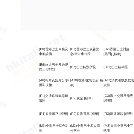
(B0)香港巴士車務及
(B1)香港巴士廣告消
(B2)香港巴士討論
車廂設備
息/廣告車行踪
[熱門]
[精華]
(B6)旅遊巴士及過境
(B7)巴士特別所見
(B11)巴士精華區
巴士
[精華]
(A6)相片及短片分享/
(A10)香港地方討論
[精
(A11)消費著數及飲
攝影技術
華]
資訊
(F1)交通路線集思建
(C3)海上交通及船隻
(C2)航空
[精華]
議區
[精華]
(R1)香港鐵路
[精華]
(R2)香港電車
[精華]
(R3)港外鐵路
[精華]
(M1)小型巴士綜合討
(M2)小型巴士多媒體
(M3)香港小型巴士字
論
分享區
軌表