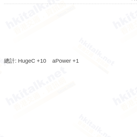
香
港
交
通
資
訊
網
總計: HugeC +10 aPower +1