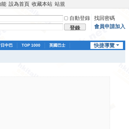
功能
設為首頁
收藏本站
站規
自動登錄
找回密碼
會員申請加入
登錄
快捷導覽
昔日中巴
TOP 1000
英國巴士
排行榜
日本鐵路