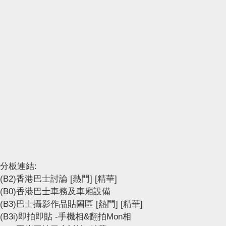
分板連結:
(B2)香港巴士討論
[熱門]
[精華]
(B0)香港巴士車務及車廂設備
(B3)巴士攝影作品貼圖區
[熱門]
[精華]
(B3i)即拍即貼 -手機相&翻拍Mon相