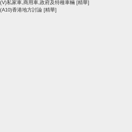
(V)私家車,商用車,政府及特種車輛
[精華]
(A10)香港地方討論
[精華]