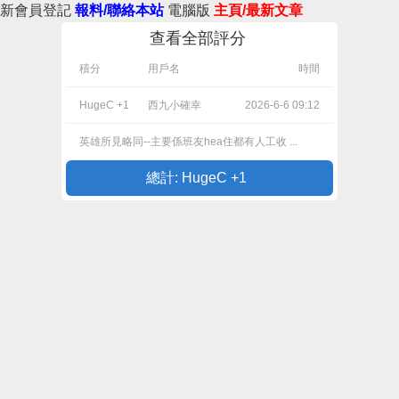
新會員登記
報料/聯絡本站
電腦版
主頁/最新文章
查看全部評分
積分
用戶名
時間
HugeC +1
西九小確幸
2026-6-6 09:12
英雄所見略同--主要係班友hea住都有人工收 ...
總計: HugeC +1