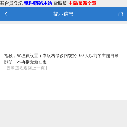
新會員登記
報料/聯絡本站
電腦版
主頁/最新文章
提示信息
抱歉，管理員設置了本版塊最後回復於 -60 天以前的主題自動
關閉，不再接受新回復
[ 點擊這裡返回上一頁 ]