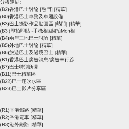
分板連結:
(B2)香港巴士討論
[熱門]
[精華]
(B0)香港巴士車務及車廂設備
(B3)巴士攝影作品貼圖區
[熱門]
[精華]
(B3i)即拍即貼 -手機相&翻拍Mon相
(B4)兩岸三地巴士討論
[精華]
(B5)外地巴士討論
[精華]
(B6)旅遊巴士及過境巴士
[精華]
(B1)香港巴士廣告消息/廣告車行踪
(B7)巴士特別所見
(B11)巴士精華區
(B22)巴士迷吹水區
(B23)巴士影片分享區
(R1)香港鐵路
[精華]
(R2)香港電車
[精華]
(R3)港外鐵路
[精華]