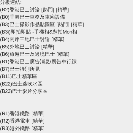
分板連結:
(B2)香港巴士討論
[熱門]
[精華]
(B0)香港巴士車務及車廂設備
(B3)巴士攝影作品貼圖區
[熱門]
[精華]
(B3i)即拍即貼 -手機相&翻拍Mon相
(B4)兩岸三地巴士討論
[精華]
(B5)外地巴士討論
[精華]
(B6)旅遊巴士及過境巴士
[精華]
(B1)香港巴士廣告消息/廣告車行踪
(B7)巴士特別所見
(B11)巴士精華區
(B22)巴士迷吹水區
(B23)巴士影片分享區
(R1)香港鐵路
[精華]
(R2)香港電車
[精華]
(R3)港外鐵路
[精華]