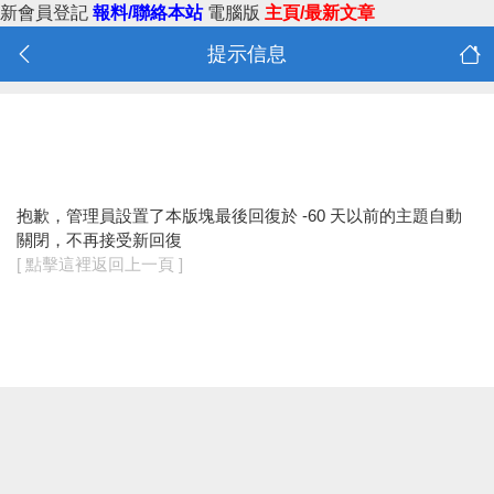
新會員登記
報料/聯絡本站
電腦版
主頁/最新文章
提示信息
抱歉，管理員設置了本版塊最後回復於 -60 天以前的主題自動
關閉，不再接受新回復
[ 點擊這裡返回上一頁 ]