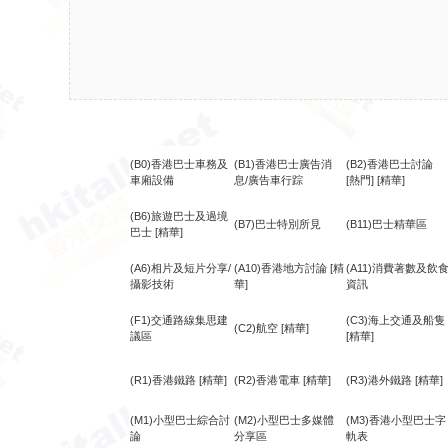
(B0)香港巴士車務及
(B1)香港巴士廣告消
(B2)香港巴士討論
車廂設備
息/廣告車行踪
[熱門]
[精華]
(B6)旅遊巴士及過境
(B7)巴士特別所見
(B11)巴士精華區
巴士
[精華]
(A6)相片及短片分享/
(A10)香港地方討論
[精
(A11)消費著數及飲
攝影技術
華]
資訊
(F1)交通路線集思建
(C3)海上交通及船隻
(C2)航空
[精華]
議區
[精華]
(R1)香港鐵路
[精華]
(R2)香港電車
[精華]
(R3)港外鐵路
[精華]
(M1)小型巴士綜合討
(M2)小型巴士多媒體
(M3)香港小型巴士字
論
分享區
軌表