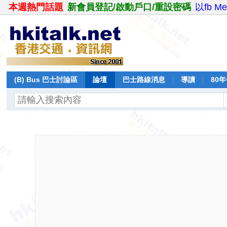
本週熱門話題
新會員登記/啟動戶口/重設密碼
以fb M
(B) Bus 巴士討論區
論壇
巴士路線消息
導讀
80
飛行報告
日誌
保留巴士
分享
記錄