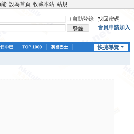
功能
設為首頁
收藏本站
站規
自動登錄
找回密碼
會員申請加入
登錄
快捷導覽
昔日中巴
TOP 1000
英國巴士
排行榜
日本鐵路