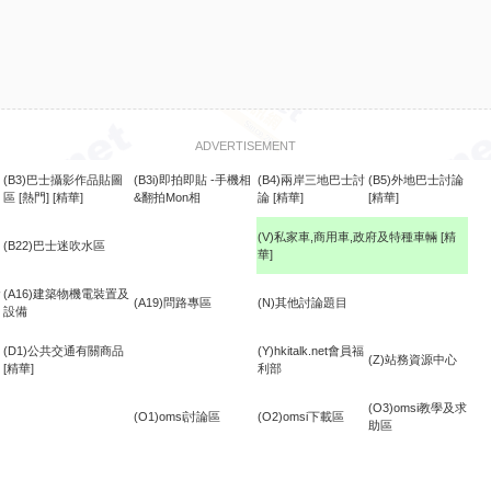
ADVERTISEMENT
(B3)巴士攝影作品貼圖
(B3i)即拍即貼 -手機相
(B4)兩岸三地巴士討
(B5)外地巴士討論
區
[熱門]
[精華]
&翻拍Mon相
論
[精華]
[精華]
(V)私家車,商用車,政府及特種車輛
[精
(B22)巴士迷吹水區
華]
食
(A16)建築物機電裝置及
(A19)問路專區
(N)其他討論題目
設備
(D1)公共交通有關商品
(Y)hkitalk.net會員福
(Z)站務資源中心
[精華]
利部
(O3)omsi教學及求
(O1)omsi討論區
(O2)omsi下載區
助區