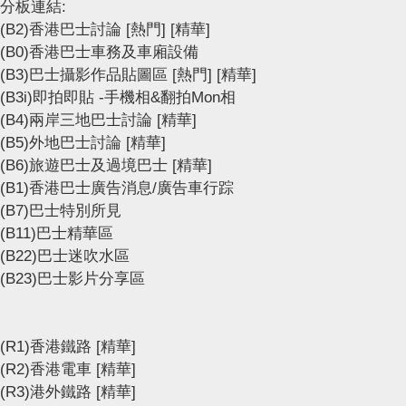
分板連結:
(B2)香港巴士討論
[熱門]
[精華]
(B0)香港巴士車務及車廂設備
(B3)巴士攝影作品貼圖區
[熱門]
[精華]
(B3i)即拍即貼 -手機相&翻拍Mon相
(B4)兩岸三地巴士討論
[精華]
(B5)外地巴士討論
[精華]
(B6)旅遊巴士及過境巴士
[精華]
(B1)香港巴士廣告消息/廣告車行踪
(B7)巴士特別所見
(B11)巴士精華區
(B22)巴士迷吹水區
(B23)巴士影片分享區
(R1)香港鐵路
[精華]
(R2)香港電車
[精華]
(R3)港外鐵路
[精華]