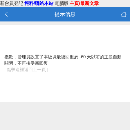
新會員登記
報料/聯絡本站
電腦版
主頁/最新文章
提示信息
抱歉，管理員設置了本版塊最後回復於 -60 天以前的主題自動
關閉，不再接受新回復
[ 點擊這裡返回上一頁 ]