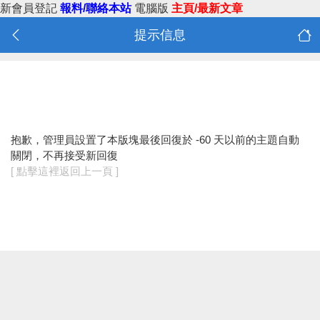
新會員登記
報料/聯絡本站
電腦版
主頁/最新文章
提示信息
抱歉，管理員設置了本版塊最後回復於 -60 天以前的主題自動
關閉，不再接受新回復
[ 點擊這裡返回上一頁 ]