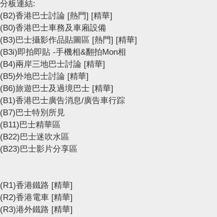
分板連結:
(B2)香港巴士討論
[熱門]
[精華]
(B0)香港巴士車務及車廂設備
(B3)巴士攝影作品貼圖區
[熱門]
[精華]
(B3i)即拍即貼 -手機相&翻拍Mon相
(B4)兩岸三地巴士討論
[精華]
(B5)外地巴士討論
[精華]
(B6)旅遊巴士及過境巴士
[精華]
(B1)香港巴士廣告消息/廣告車行踪
(B7)巴士特別所見
(B11)巴士精華區
(B22)巴士迷吹水區
(B23)巴士影片分享區
(R1)香港鐵路
[精華]
(R2)香港電車
[精華]
(R3)港外鐵路
[精華]