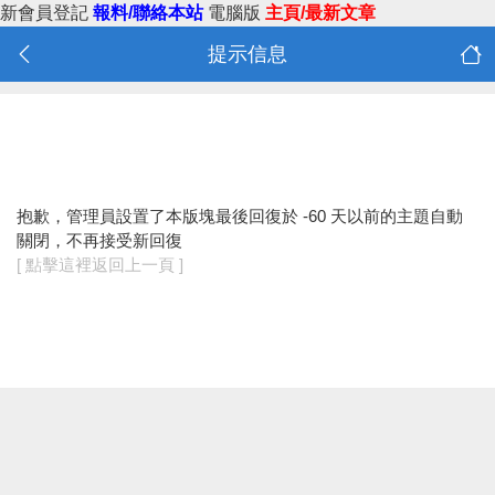
新會員登記
報料/聯絡本站
電腦版
主頁/最新文章
提示信息
抱歉，管理員設置了本版塊最後回復於 -60 天以前的主題自動
關閉，不再接受新回復
[ 點擊這裡返回上一頁 ]