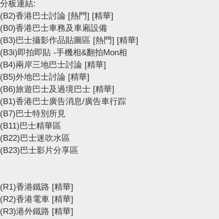
分板連結:
(B2)香港巴士討論
[熱門]
[精華]
(B0)香港巴士車務及車廂設備
(B3)巴士攝影作品貼圖區
[熱門]
[精華]
(B3i)即拍即貼 -手機相&翻拍Mon相
(B4)兩岸三地巴士討論
[精華]
(B5)外地巴士討論
[精華]
(B6)旅遊巴士及過境巴士
[精華]
(B1)香港巴士廣告消息/廣告車行踪
(B7)巴士特別所見
(B11)巴士精華區
(B22)巴士迷吹水區
(B23)巴士影片分享區
(R1)香港鐵路
[精華]
(R2)香港電車
[精華]
(R3)港外鐵路
[精華]