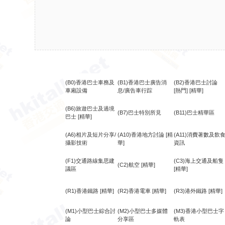
(B0)香港巴士車務及
(B1)香港巴士廣告消
(B2)香港巴士討論
車廂設備
息/廣告車行踪
[熱門]
[精華]
(B6)旅遊巴士及過境
(B7)巴士特別所見
(B11)巴士精華區
巴士
[精華]
(A6)相片及短片分享/
(A10)香港地方討論
[精
(A11)消費著數及飲
攝影技術
華]
資訊
(F1)交通路線集思建
(C3)海上交通及船隻
(C2)航空
[精華]
議區
[精華]
(R1)香港鐵路
[精華]
(R2)香港電車
[精華]
(R3)港外鐵路
[精華]
(M1)小型巴士綜合討
(M2)小型巴士多媒體
(M3)香港小型巴士字
論
分享區
軌表