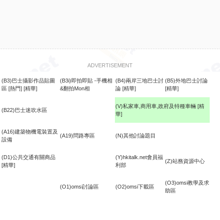
ADVERTISEMENT
(B3)巴士攝影作品貼圖
(B3i)即拍即貼 -手機相
(B4)兩岸三地巴士討
(B5)外地巴士討論
區
[熱門]
[精華]
&翻拍Mon相
論
[精華]
[精華]
(V)私家車,商用車,政府及特種車輛
[精
(B22)巴士迷吹水區
華]
食
(A16)建築物機電裝置及
(A19)問路專區
(N)其他討論題目
設備
(D1)公共交通有關商品
(Y)hkitalk.net會員福
(Z)站務資源中心
[精華]
利部
(O3)omsi教學及求
(O1)omsi討論區
(O2)omsi下載區
助區