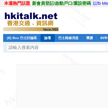
本週熱門話題
新會員登記/啟動戶口/重設密碼
以fb M
(B) Bus 巴士討論區
論壇
巴士路線消息
導讀
80
飛行報告
日誌
保留巴士
分享
記錄