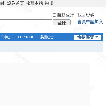
功能
設為首頁
收藏本站
站規
自動登錄
找回密碼
會員申請加入
登錄
快捷導覽
昔日中巴
TOP 1000
英國巴士
排行榜
日本鐵路