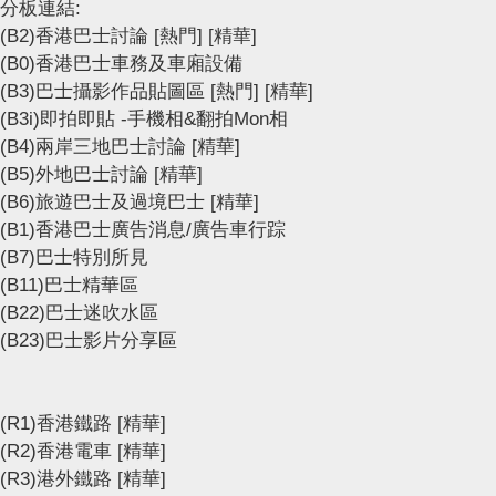
分板連結:
(B2)香港巴士討論
[熱門]
[精華]
(B0)香港巴士車務及車廂設備
(B3)巴士攝影作品貼圖區
[熱門]
[精華]
(B3i)即拍即貼 -手機相&翻拍Mon相
(B4)兩岸三地巴士討論
[精華]
(B5)外地巴士討論
[精華]
(B6)旅遊巴士及過境巴士
[精華]
(B1)香港巴士廣告消息/廣告車行踪
(B7)巴士特別所見
(B11)巴士精華區
(B22)巴士迷吹水區
(B23)巴士影片分享區
(R1)香港鐵路
[精華]
(R2)香港電車
[精華]
(R3)港外鐵路
[精華]