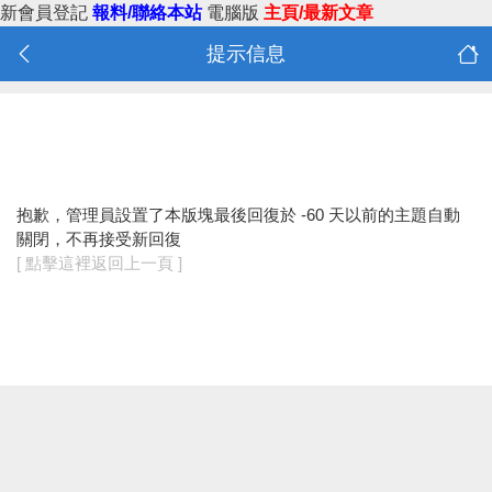
新會員登記
報料/聯絡本站
電腦版
主頁/最新文章
提示信息
抱歉，管理員設置了本版塊最後回復於 -60 天以前的主題自動
關閉，不再接受新回復
[ 點擊這裡返回上一頁 ]