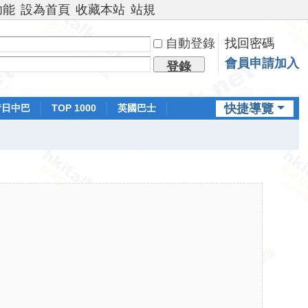
功能
設為首頁
收藏本站
站規
自動登錄
找回密碼
會員申請加入
登錄
快捷導覽
昔日中巴
TOP 1000
英國巴士
排行榜
日本鐵路