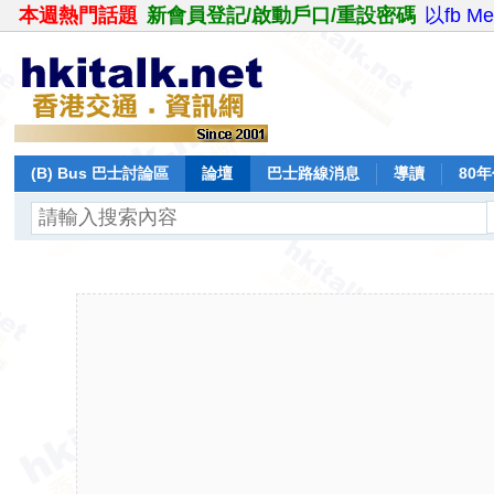
本週熱門話題
新會員登記/啟動戶口/重設密碼
以fb M
(B) Bus 巴士討論區
論壇
巴士路線消息
導讀
80
飛行報告
日誌
保留巴士
分享
記錄