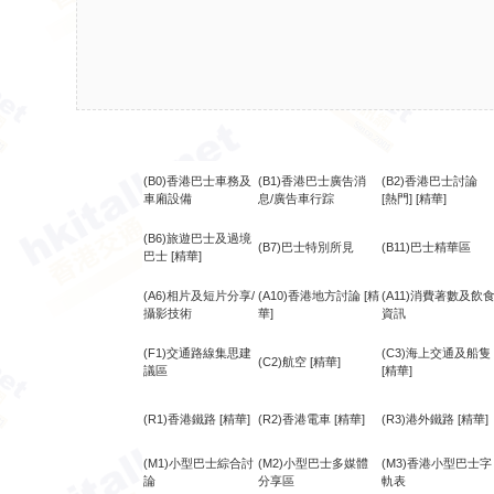
(B0)香港巴士車務及
(B1)香港巴士廣告消
(B2)香港巴士討論
車廂設備
息/廣告車行踪
[熱門]
[精華]
(B6)旅遊巴士及過境
(B7)巴士特別所見
(B11)巴士精華區
巴士
[精華]
(A6)相片及短片分享/
(A10)香港地方討論
[精
(A11)消費著數及飲
攝影技術
華]
資訊
(F1)交通路線集思建
(C3)海上交通及船隻
(C2)航空
[精華]
議區
[精華]
(R1)香港鐵路
[精華]
(R2)香港電車
[精華]
(R3)港外鐵路
[精華]
(M1)小型巴士綜合討
(M2)小型巴士多媒體
(M3)香港小型巴士字
論
分享區
軌表