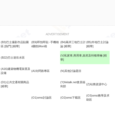
ADVERTISEMENT
(B3)巴士攝影作品貼圖
(B3i)即拍即貼 -手機相
(B4)兩岸三地巴士討
(B5)外地巴士討論
區
[熱門]
[精華]
&翻拍Mon相
論
[精華]
[精華]
(V)私家車,商用車,政府及特種車輛
[精
(B22)巴士迷吹水區
華]
食
(A16)建築物機電裝置及
(A19)問路專區
(N)其他討論題目
設備
(D1)公共交通有關商品
(Y)hkitalk.net會員福
(Z)站務資源中心
[精華]
利部
(O3)omsi教學及求
(O1)omsi討論區
(O2)omsi下載區
助區