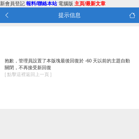
新會員登記
報料/聯絡本站
電腦版
主頁/最新文章
提示信息
抱歉，管理員設置了本版塊最後回復於 -60 天以前的主題自動
關閉，不再接受新回復
[ 點擊這裡返回上一頁 ]