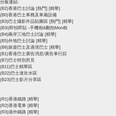
分板連結:
(B2)香港巴士討論
[熱門]
[精華]
(B0)香港巴士車務及車廂設備
(B3)巴士攝影作品貼圖區
[熱門]
[精華]
(B3i)即拍即貼 -手機相&翻拍Mon相
(B4)兩岸三地巴士討論
[精華]
(B5)外地巴士討論
[精華]
(B6)旅遊巴士及過境巴士
[精華]
(B1)香港巴士廣告消息/廣告車行踪
(B7)巴士特別所見
(B11)巴士精華區
(B22)巴士迷吹水區
(B23)巴士影片分享區
(R1)香港鐵路
[精華]
(R2)香港電車
[精華]
(R3)港外鐵路
[精華]