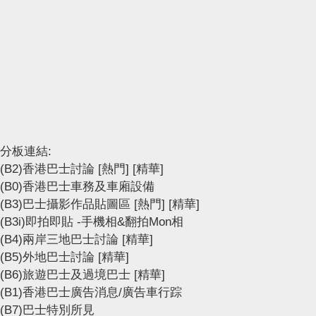
分板連結:
(B2)香港巴士討論
[熱門]
[精華]
(B0)香港巴士車務及車廂設備
(B3)巴士攝影作品貼圖區
[熱門]
[精華]
(B3i)即拍即貼 -手機相&翻拍Mon相
(B4)兩岸三地巴士討論
[精華]
(B5)外地巴士討論
[精華]
(B6)旅遊巴士及過境巴士
[精華]
(B1)香港巴士廣告消息/廣告車行踪
(B7)巴士特別所見