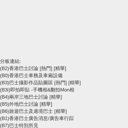
分板連結:
(B2)香港巴士討論
[熱門]
[精華]
(B0)香港巴士車務及車廂設備
(B3)巴士攝影作品貼圖區
[熱門]
[精華]
(B3i)即拍即貼 -手機相&翻拍Mon相
(B4)兩岸三地巴士討論
[精華]
(B5)外地巴士討論
[精華]
(B6)旅遊巴士及過境巴士
[精華]
(B1)香港巴士廣告消息/廣告車行踪
(B7)巴士特別所見