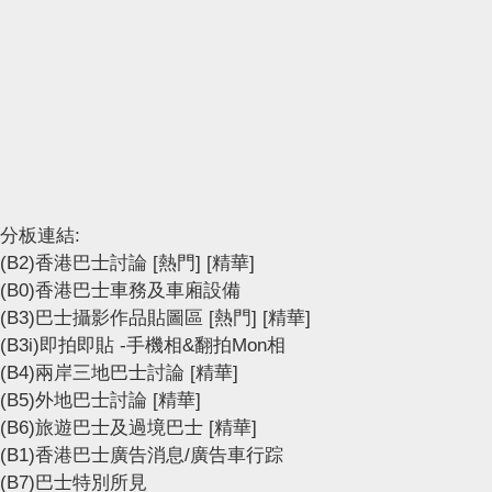
分板連結:
(B2)香港巴士討論
[熱門]
[精華]
(B0)香港巴士車務及車廂設備
(B3)巴士攝影作品貼圖區
[熱門]
[精華]
(B3i)即拍即貼 -手機相&翻拍Mon相
(B4)兩岸三地巴士討論
[精華]
(B5)外地巴士討論
[精華]
(B6)旅遊巴士及過境巴士
[精華]
(B1)香港巴士廣告消息/廣告車行踪
(B7)巴士特別所見