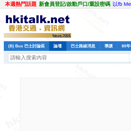
本週熱門話題
新會員登記/啟動戶口/重設密碼
以fb M
(B) Bus 巴士討論區
論壇
巴士路線消息
導讀
80
飛行報告
日誌
保留巴士
分享
記錄