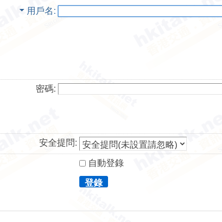
用戶名
密碼:
安全提問:
自動登錄
登錄