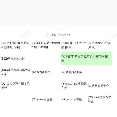
ADVERTISEMENT
(B3)巴士攝影作品貼圖
(B3i)即拍即貼 -手機相
(B4)兩岸三地巴士討
(B5)外地巴士討論
區
[熱門]
[精華]
&翻拍Mon相
論
[精華]
[精華]
(V)私家車,商用車,政府及特種車輛
[精
(B22)巴士迷吹水區
華]
食
(A16)建築物機電裝置及
(A19)問路專區
(N)其他討論題目
設備
(D1)公共交通有關商品
(Y)hkitalk.net會員福
(Z)站務資源中心
[精華]
利部
(O3)omsi教學及求
(O1)omsi討論區
(O2)omsi下載區
助區