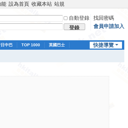
功能
設為首頁
收藏本站
站規
自動登錄
找回密碼
會員申請加入
登錄
快捷導覽
昔日中巴
TOP 1000
英國巴士
排行榜
日本鐵路