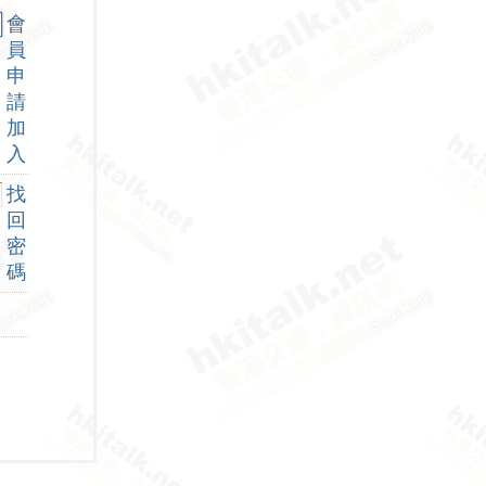
會
員
申
請
加
入
找
回
密
碼