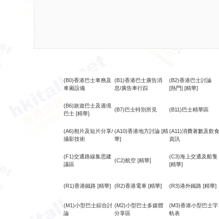
(B0)香港巴士車務及
(B1)香港巴士廣告消
(B2)香港巴士討論
車廂設備
息/廣告車行踪
[熱門]
[精華]
(B6)旅遊巴士及過境
(B7)巴士特別所見
(B11)巴士精華區
巴士
[精華]
(A6)相片及短片分享/
(A10)香港地方討論
[精
(A11)消費著數及飲
攝影技術
華]
資訊
(F1)交通路線集思建
(C3)海上交通及船隻
(C2)航空
[精華]
議區
[精華]
(R1)香港鐵路
[精華]
(R2)香港電車
[精華]
(R3)港外鐵路
[精華]
(M1)小型巴士綜合討
(M2)小型巴士多媒體
(M3)香港小型巴士字
論
分享區
軌表