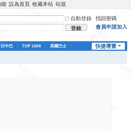
功能
設為首頁
收藏本站
站規
自動登錄
找回密碼
會員申請加入
登錄
快捷導覽
昔日中巴
TOP 1000
英國巴士
排行榜
日本鐵路