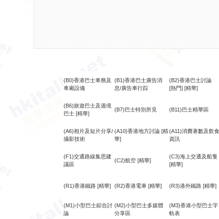
(B0)香港巴士車務及
(B1)香港巴士廣告消
(B2)香港巴士討論
車廂設備
息/廣告車行踪
[熱門]
[精華]
(B6)旅遊巴士及過境
(B7)巴士特別所見
(B11)巴士精華區
巴士
[精華]
(A6)相片及短片分享/
(A10)香港地方討論
[精
(A11)消費著數及飲
攝影技術
華]
資訊
(F1)交通路線集思建
(C3)海上交通及船隻
(C2)航空
[精華]
議區
[精華]
(R1)香港鐵路
[精華]
(R2)香港電車
[精華]
(R3)港外鐵路
[精華]
(M1)小型巴士綜合討
(M2)小型巴士多媒體
(M3)香港小型巴士字
論
分享區
軌表