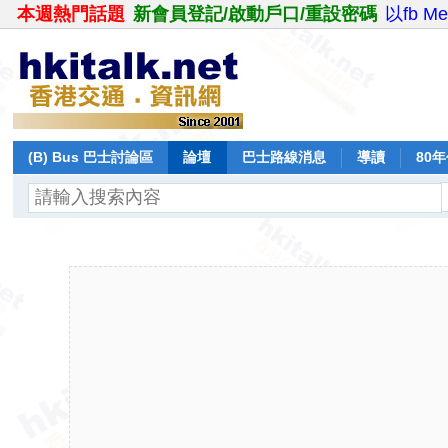
本週熱門話題
新會員登記/啟動戶口/重設密碼
以fb M
(B) Bus 巴士討論區
論壇
巴士路線消息
導讀
80
飛行報告
日誌
保留巴士
分享
記錄