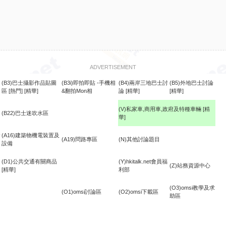
ADVERTISEMENT
(B3)巴士攝影作品貼圖
(B3i)即拍即貼 -手機相
(B4)兩岸三地巴士討
(B5)外地巴士討論
區
[熱門]
[精華]
&翻拍Mon相
論
[精華]
[精華]
(V)私家車,商用車,政府及特種車輛
[精
(B22)巴士迷吹水區
華]
食
(A16)建築物機電裝置及
(A19)問路專區
(N)其他討論題目
設備
(D1)公共交通有關商品
(Y)hkitalk.net會員福
(Z)站務資源中心
[精華]
利部
(O3)omsi教學及求
(O1)omsi討論區
(O2)omsi下載區
助區