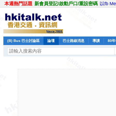
本週熱門話題
新會員登記/啟動戶口/重設密碼
以fb M
(B) Bus 巴士討論區
論壇
巴士路線消息
導讀
80
飛行報告
日誌
保留巴士
分享
記錄