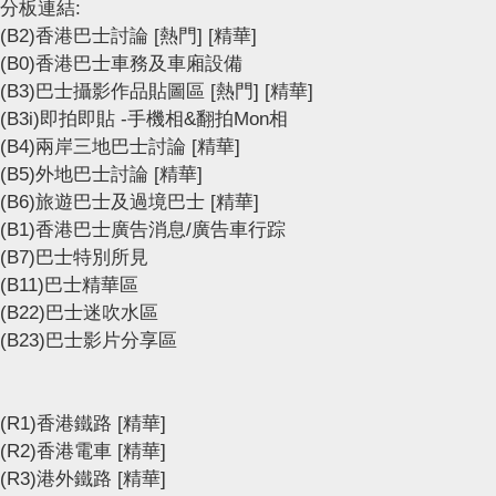
分板連結:
(B2)香港巴士討論
[熱門]
[精華]
(B0)香港巴士車務及車廂設備
(B3)巴士攝影作品貼圖區
[熱門]
[精華]
(B3i)即拍即貼 -手機相&翻拍Mon相
(B4)兩岸三地巴士討論
[精華]
(B5)外地巴士討論
[精華]
(B6)旅遊巴士及過境巴士
[精華]
(B1)香港巴士廣告消息/廣告車行踪
(B7)巴士特別所見
(B11)巴士精華區
(B22)巴士迷吹水區
(B23)巴士影片分享區
(R1)香港鐵路
[精華]
(R2)香港電車
[精華]
(R3)港外鐵路
[精華]