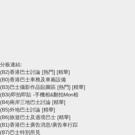
分板連結:
(B2)香港巴士討論
[熱門]
[精華]
(B0)香港巴士車務及車廂設備
(B3)巴士攝影作品貼圖區
[熱門]
[精華]
(B3i)即拍即貼 -手機相&翻拍Mon相
(B4)兩岸三地巴士討論
[精華]
(B5)外地巴士討論
[精華]
(B6)旅遊巴士及過境巴士
[精華]
(B1)香港巴士廣告消息/廣告車行踪
(B7)巴士特別所見