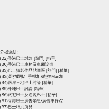
分板連結:
(B2)香港巴士討論
[熱門]
[精華]
(B0)香港巴士車務及車廂設備
(B3)巴士攝影作品貼圖區
[熱門]
[精華]
(B3i)即拍即貼 -手機相&翻拍Mon相
(B4)兩岸三地巴士討論
[精華]
(B5)外地巴士討論
[精華]
(B6)旅遊巴士及過境巴士
[精華]
(B1)香港巴士廣告消息/廣告車行踪
(B7)巴士特別所見