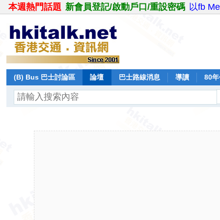
本週熱門話題
新會員登記/啟動戶口/重設密碼
以fb M
(B) Bus 巴士討論區
論壇
巴士路線消息
導讀
80
飛行報告
日誌
保留巴士
分享
記錄