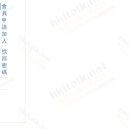
會
員
申
請
加
入
找
回
密
碼