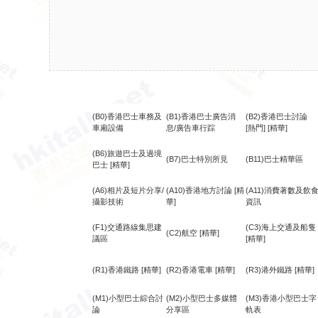
(B0)香港巴士車務及
(B1)香港巴士廣告消
(B2)香港巴士討論
車廂設備
息/廣告車行踪
[熱門]
[精華]
(B6)旅遊巴士及過境
(B7)巴士特別所見
(B11)巴士精華區
巴士
[精華]
(A6)相片及短片分享/
(A10)香港地方討論
[精
(A11)消費著數及飲
攝影技術
華]
資訊
(F1)交通路線集思建
(C3)海上交通及船隻
(C2)航空
[精華]
議區
[精華]
(R1)香港鐵路
[精華]
(R2)香港電車
[精華]
(R3)港外鐵路
[精華]
(M1)小型巴士綜合討
(M2)小型巴士多媒體
(M3)香港小型巴士字
論
分享區
軌表