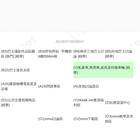
ADVERTISEMENT
(B3)巴士攝影作品貼圖
(B3i)即拍即貼 -手機相
(B4)兩岸三地巴士討
(B5)外地巴士討論
區
[熱門]
[精華]
&翻拍Mon相
論
[精華]
[精華]
(V)私家車,商用車,政府及特種車輛
[精
(B22)巴士迷吹水區
華]
食
(A16)建築物機電裝置及
(A19)問路專區
(N)其他討論題目
設備
(D1)公共交通有關商品
(Y)hkitalk.net會員福
(Z)站務資源中心
[精華]
利部
(O3)omsi教學及求
(O1)omsi討論區
(O2)omsi下載區
助區