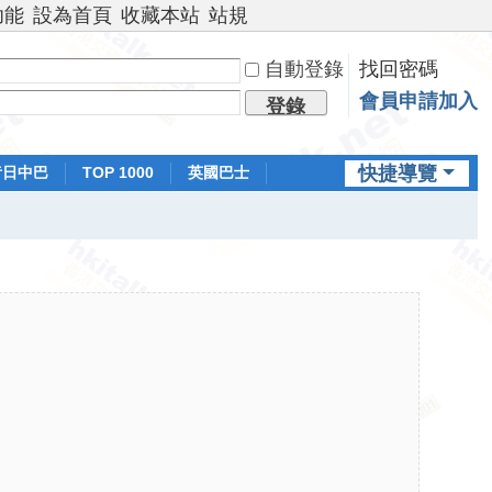
功能
設為首頁
收藏本站
站規
自動登錄
找回密碼
會員申請加入
登錄
快捷導覽
昔日中巴
TOP 1000
英國巴士
排行榜
日本鐵路