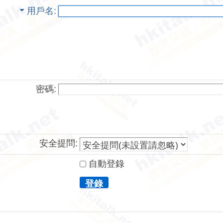
用戶名
密碼:
安全提問:
自動登錄
登錄