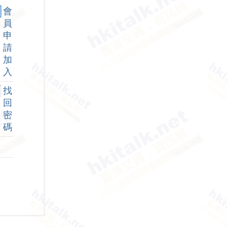
會
員
申
請
加
入
找
回
密
碼