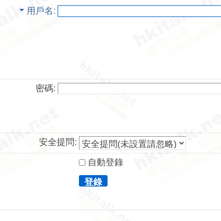
用戶名
密碼:
安全提問:
自動登錄
登錄