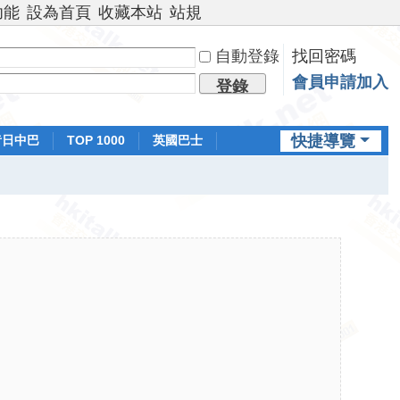
功能
設為首頁
收藏本站
站規
自動登錄
找回密碼
會員申請加入
登錄
快捷導覽
昔日中巴
TOP 1000
英國巴士
排行榜
日本鐵路