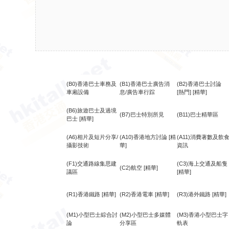
(B0)香港巴士車務及
(B1)香港巴士廣告消
(B2)香港巴士討論
車廂設備
息/廣告車行踪
[熱門]
[精華]
(B6)旅遊巴士及過境
(B7)巴士特別所見
(B11)巴士精華區
巴士
[精華]
(A6)相片及短片分享/
(A10)香港地方討論
[精
(A11)消費著數及飲
攝影技術
華]
資訊
(F1)交通路線集思建
(C3)海上交通及船隻
(C2)航空
[精華]
議區
[精華]
(R1)香港鐵路
[精華]
(R2)香港電車
[精華]
(R3)港外鐵路
[精華]
(M1)小型巴士綜合討
(M2)小型巴士多媒體
(M3)香港小型巴士字
論
分享區
軌表