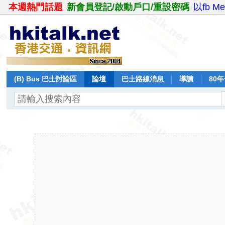
本週熱門話題
新會員登記/啟動戶口/重設密碼
以fb M
(B) Bus 巴士討論區
論壇
巴士路線消息
導讀
80
飛行報告
日誌
保留巴士
分享
記錄