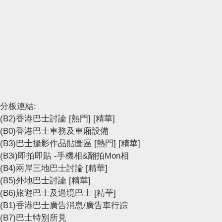
分板連結:
(B2)香港巴士討論
[熱門]
[精華]
(B0)香港巴士車務及車廂設備
(B3)巴士攝影作品貼圖區
[熱門]
[精華]
(B3i)即拍即貼 -手機相&翻拍Mon相
(B4)兩岸三地巴士討論
[精華]
(B5)外地巴士討論
[精華]
(B6)旅遊巴士及過境巴士
[精華]
(B1)香港巴士廣告消息/廣告車行踪
(B7)巴士特別所見