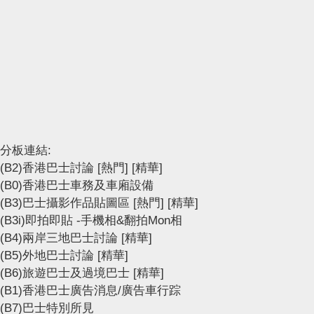
分板連結:
(B2)香港巴士討論
[熱門]
[精華]
(B0)香港巴士車務及車廂設備
(B3)巴士攝影作品貼圖區
[熱門]
[精華]
(B3i)即拍即貼 -手機相&翻拍Mon相
(B4)兩岸三地巴士討論
[精華]
(B5)外地巴士討論
[精華]
(B6)旅遊巴士及過境巴士
[精華]
(B1)香港巴士廣告消息/廣告車行踪
(B7)巴士特別所見