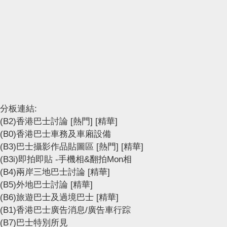
分板連結:
(B2)香港巴士討論
[熱門]
[精華]
(B0)香港巴士車務及車廂設備
(B3)巴士攝影作品貼圖區
[熱門]
[精華]
(B3i)即拍即貼 -手機相&翻拍Mon相
(B4)兩岸三地巴士討論
[精華]
(B5)外地巴士討論
[精華]
(B6)旅遊巴士及過境巴士
[精華]
(B1)香港巴士廣告消息/廣告車行踪
(B7)巴士特別所見